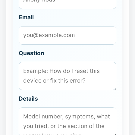
Email
Question
Details