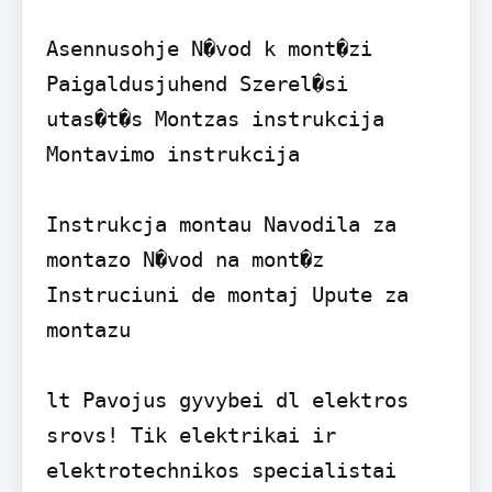
Asennusohje N�vod k mont�zi 
Paigaldusjuhend Szerel�si 
utas�t�s Montzas instrukcija 
Montavimo instrukcija

Instrukcja montau Navodila za 
montazo N�vod na mont�z   
Instruciuni de montaj Upute za 
montazu

lt Pavojus gyvybei dl elektros 
srovs! Tik elektrikai ir 
elektrotechnikos specialistai 