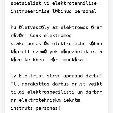
spetsialist vi elektrotehnilise 
instrueerimise l�binud personal.

hu �letvesz�ly az elektromos �ram 
r�v�n! Csak elektromos 
szakemberek �s elektrotechnik�ban 
k�pzett szem�lyek v�gezhetik el a 
k�vetkezkben le�rt munk�kat.

lv Elektrisk strva apdraud dzvbu! 
Tlk apraksttos darbus drkst veikt 
tikai elektrospecilisti un darbam 
ar elektrotehniskm iekrtm 
instruts personas!
