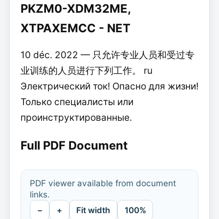
PKZM0-XDM32ME,
XTPAXEMCC - NET
10 déc. 2022 — 只允许专业人员和受过专
业训练的人员进行下列工作。 ru
Электрический ток! Опасно для жизни!
Только специалисты или
проинструктированные.
Full PDF Document
PDF viewer available from document
links.
−
+
Fit width
100%