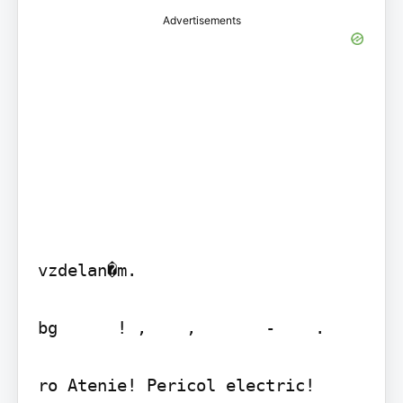
Advertisements
vzdelan�m.

bg      ! ,    ,       -    .

ro Atenie! Pericol electric! 