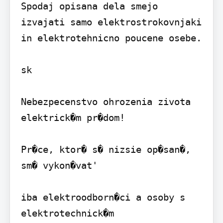
Spodaj opisana dela smejo 
izvajati samo elektrostrokovnjaki 
in elektrotehnicno poucene osebe.

sk

Nebezpecenstvo ohrozenia zivota 
elektrick�m pr�dom!

Pr�ce, ktor� s� nizsie op�san�, 
sm� vykon�vat'

iba elektroodborn�ci a osoby s 