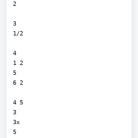
2

3

1/2

4

1 2

5

6 2

4 5

3

3x

5
