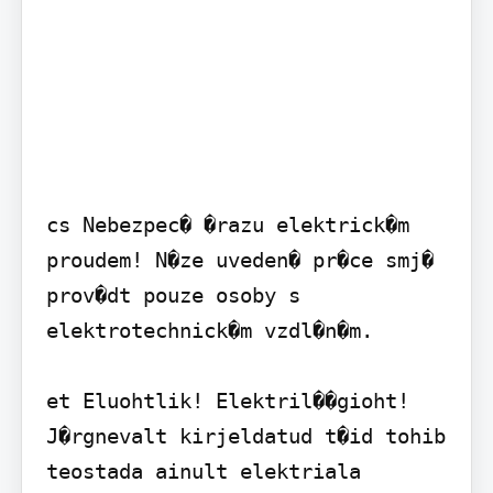
cs Nebezpec� �razu elektrick�m 
proudem! N�ze uveden� pr�ce smj� 
prov�dt pouze osoby s 
elektrotechnick�m vzdl�n�m.

et Eluohtlik! Elektril��gioht! 
J�rgnevalt kirjeldatud t�id tohib 
teostada ainult elektriala 