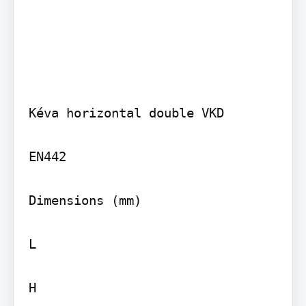
Kéva horizontal double VKD

EN442

Dimensions (mm)

L

H
