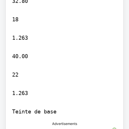
32.80

18

1.263

40.00

22

1.263

Advertisements