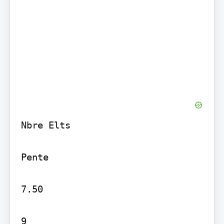
Nbre Elts

Pente

7.50

9
