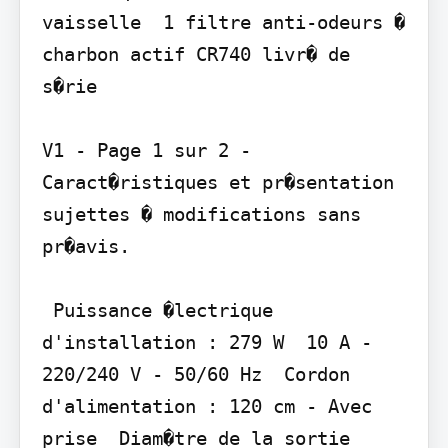
vaisselle  1 filtre anti-odeurs � 
charbon actif CR740 livr� de 
s�rie

V1 - Page 1 sur 2 - 
Caract�ristiques et pr�sentation 
sujettes � modifications sans 
pr�avis.

 Puissance �lectrique 
d'installation : 279 W  10 A - 
220/240 V - 50/60 Hz  Cordon 
d'alimentation : 120 cm - Avec 
prise  Diam�tre de la sortie 