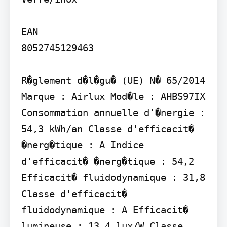
EAN

8052745129463

R�glement d�l�gu� (UE) N� 65/2014 
Marque : Airlux Mod�le : AHBS97IX 
Consommation annuelle d'�nergie : 
54,3 kWh/an Classe d'efficacit� 
�nerg�tique : A Indice 
d'efficacit� �nerg�tique : 54,2 
Efficacit� fluidodynamique : 31,8 
Classe d'efficacit� 
fluidodynamique : A Efficacit� 
lumineuse : 13,4 lux/W Classe 