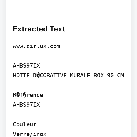
Extracted Text
www.airlux.com

AHBS97IX

HOTTE D�CORATIVE MURALE BOX 90 CM

R�f�rence

AHBS97IX

Couleur

Verre/inox
