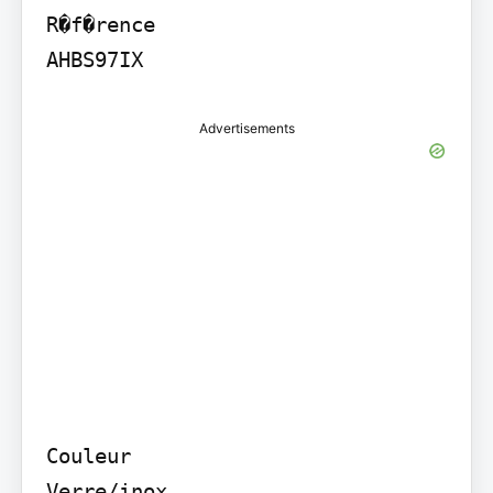
R�f�rence

Advertisements
Couleur

Verre/inox
