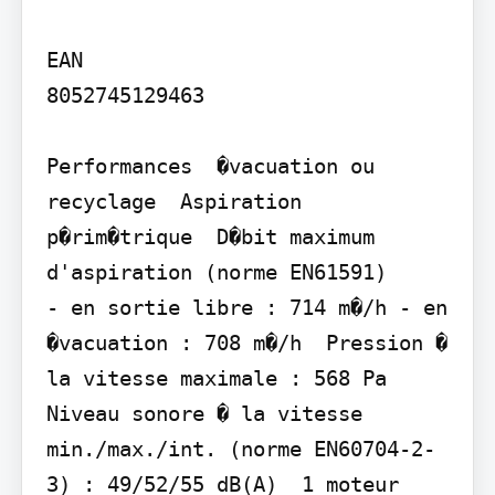
EAN

8052745129463

Performances  �vacuation ou 
recyclage  Aspiration 
p�rim�trique  D�bit maximum 
d'aspiration (norme EN61591)

- en sortie libre : 714 m�/h - en 
�vacuation : 708 m�/h  Pression � 
la vitesse maximale : 568 Pa  
Niveau sonore � la vitesse 
min./max./int. (norme EN60704-2-
3) : 49/52/55 dB(A)  1 moteur 