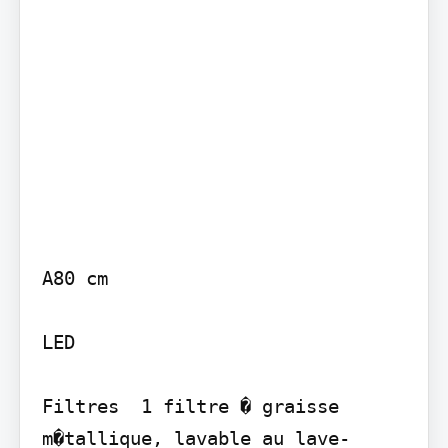
A80 cm

LED

Filtres  1 filtre � graisse 
m�tallique, lavable au lave-