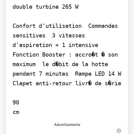
double turbine 265 W

Confort d'utilisation  Commandes 
sensitives  3 vitesses 
d'aspiration + 1 intensive  
Fonction Booster : accro�t � son 
maximum  le d�bit de la hotte 
pendant 7 minutes  Rampe LED 14 W  
Clapet anti-retour livr� de s�rie

90

cm
Advertisements