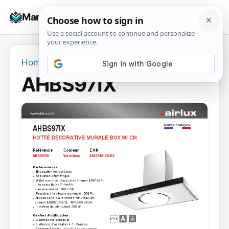
Skip
☰
Manuals+
to
To
content
na
Home
›
AHBS97IX
AHBS97IX