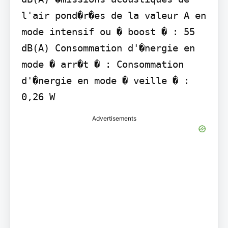
l'air pond�r�es de la valeur A en 
mode intensif ou � boost � : 55 
dB(A) Consommation d'�nergie en 
mode � arr�t � : Consommation 
d'�nergie en mode � veille � : 
0,26 W
Advertisements