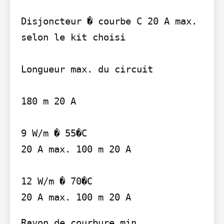
Disjoncteur � courbe C 20 A max. 
selon le kit choisi

Longueur max. du circuit

180 m 20 A

9 W/m � 55�C

20 A max. 100 m 20 A

12 W/m � 70�C

Rayon de courbure min.
