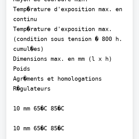
Temp�rature d'exposition max. en 
continu

Temp�rature d'exposition max. 
(condition sous tension � 800 h. 
cumul�es)

Dimensions max. en mm (l x h)

Poids

Agr�ments et homologations

R�gulateurs

10 mm 65�C 85�C

10 mm 65�C 85�C
