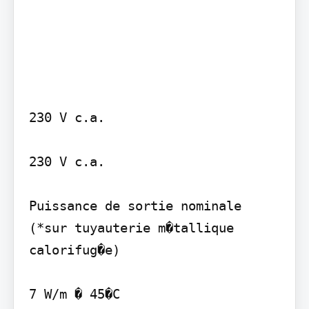
230 V c.a.

230 V c.a.

Puissance de sortie nominale 
(*sur tuyauterie m�tallique 
calorifug�e)

7 W/m � 45�C
