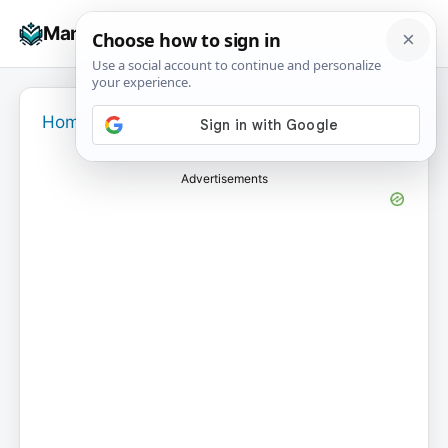
Skip
☰
Manuals+
to
To
content
na
Home
›
Advertisements