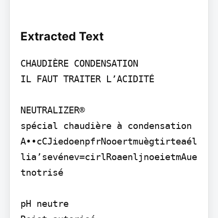
Extracted Text
CHAUDIÈRE CONDENSATION

IL FAUT TRAITER L’ACIDITÉ

NEUTRALIZER®

spécial chaudière à condensation

A••cCJiedoenpfrNooertmuègtirteaél
lia’sevénev=cirlRoaenljnoeietmAue
tnotrisé

pH neutre
