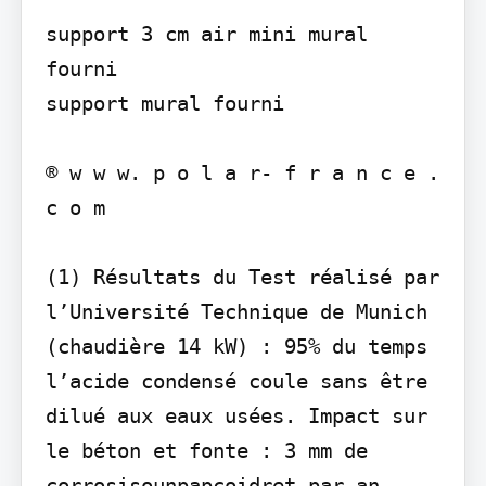
support 3 cm air mini mural

fourni

support mural fourni

® w w w. p o l a r- f r a n c e . 
c o m

(1) Résultats du Test réalisé par 
l’Université Technique de Munich 
(chaudière 14 kW) : 95% du temps 
l’acide condensé coule sans être 
dilué aux eaux usées. Impact sur 
le béton et fonte : 3 mm de 
corrosisounpapcoidret par an.
