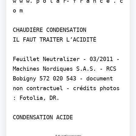
w w w. p o l a r- f r a n c e . c 
o m

CHAUDIÈRE CONDENSATION

IL FAUT TRAITER L’ACIDITÉ

Feuillet Neutralizer - 03/2011 - 
Machines Nordiques S.A.S. - RCS 
Bobigny 572 020 543 - document 
non contractuel - crédits photos 
: Fotolia, DR.

CONDENSATION ACIDE