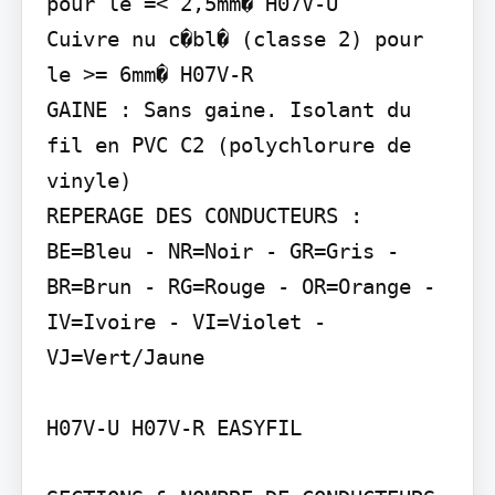
pour le =< 2,5mm� H07V-U

Cuivre nu c�bl� (classe 2) pour 
le >= 6mm� H07V-R

GAINE : Sans gaine. Isolant du 
fil en PVC C2 (polychlorure de 
vinyle)

REPERAGE DES CONDUCTEURS : 
BE=Bleu - NR=Noir - GR=Gris - 
BR=Brun - RG=Rouge - OR=Orange - 
IV=Ivoire - VI=Violet - 
VJ=Vert/Jaune

H07V-U H07V-R EASYFIL
