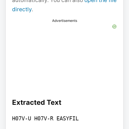
automatically. You can also
open the file
directly
.
Advertisements
Extracted Text
H07V-U H07V-R EASYFIL
