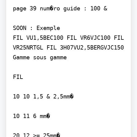
page 39 num�ro guide : 100 &

SOON : Exemple

FIL VU1,5BEC100 FIL VR6VJC100 FIL 
VR25NRTGL FIL 3H07VU2,5BERGVJC150

Gamme sous gamme

FIL

10 10 1,5 & 2,5mm�

10 11 6 mm�

20 12 >= 25mm�
