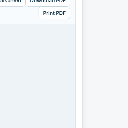
ullscreen
Download PDF
Print PDF