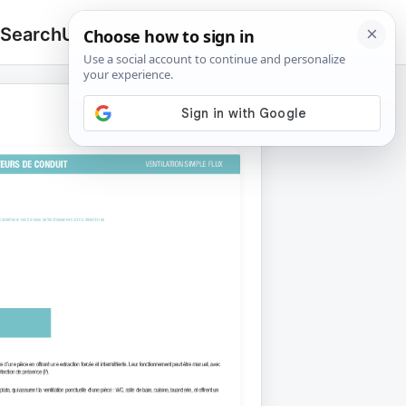
 Search
Upload
🔍
Search
for: