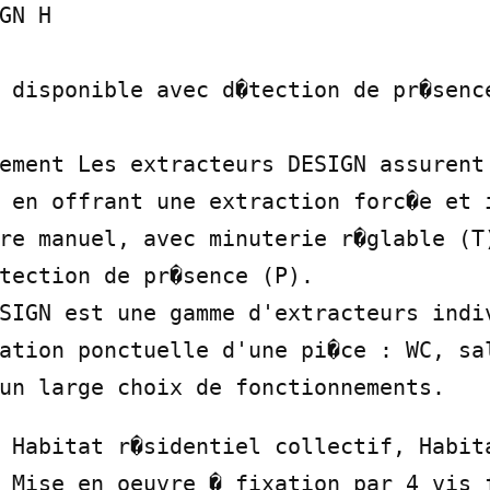
GN H

 disponible avec d�tection de pr�sence
ement Les extracteurs DESIGN assurent 
 en offrant une extraction forc�e et i
re manuel, avec minuterie r�glable (T)
tection de pr�sence (P).

SIGN est une gamme d'extracteurs indiv
ation ponctuelle d'une pi�ce : WC, sal
un large choix de fonctionnements.
 Habitat r�sidentiel collectif, Habita
 Mise en oeuvre � fixation par 4 vis f