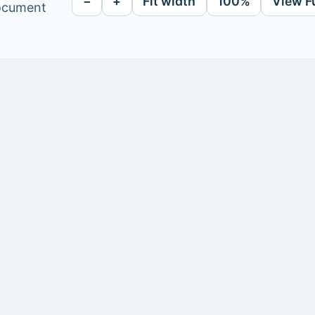
−
+
Fit width
100%
View F
document