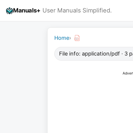
Skip
Manuals+
User Manuals Simplified.
to
content
Home
›
File info: application/pdf · 3
Adver