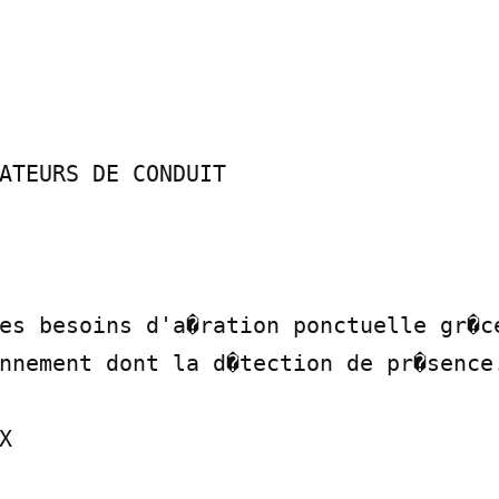
ATEURS DE CONDUIT

es besoins d'a�ration ponctuelle gr�ce
nnement dont la d�tection de pr�sence.

