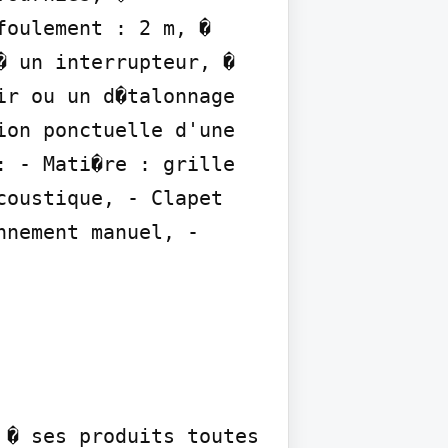
oulement : 2 m, � 
 un interrupteur, � 
r ou un d�talonnage 
on ponctuelle d'une 
 - Mati�re : grille 
oustique, - Clapet 
nement manuel, - 
� ses produits toutes 