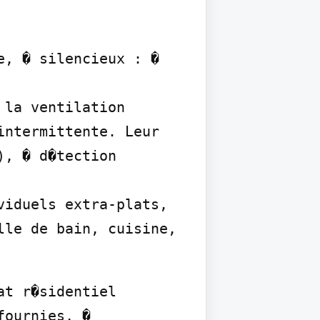
, � silencieux : � 
la ventilation 
ntermittente. Leur 
, � d�tection 
iduels extra-plats, 
le de bain, cuisine, 
t r�sidentiel 
ournies, � 