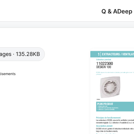
Q & A
Deep
 pages · 135.28KB
tisements