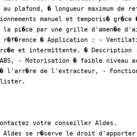
 au plafond, � longueur maximum de ref
ionnements manuel et temporis� gr�ce �
 la pi�ce par une grille d'amen�e d'ai
 r�f�rence � Application : - Ventilati
rc�e et intermittente. � Description :
ABS, - Motorisation � faible niveau ac
� l'arr�re de l'extracteur, - Fonction
lister.

ontactez votre conseiller Aldes.

 Aldes se r�serve le droit d'apporter 