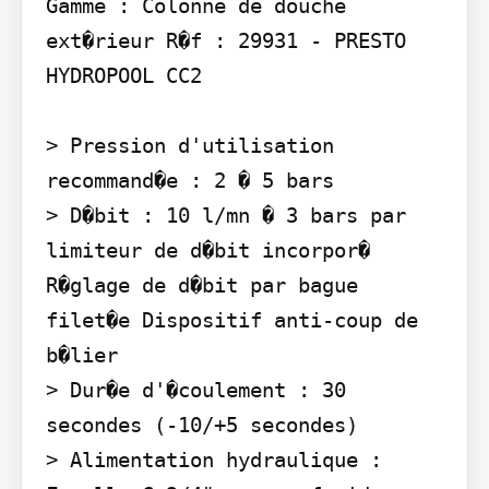
Gamme : Colonne de douche 
ext�rieur R�f : 29931 - PRESTO 
HYDROPOOL CC2

> Pression d'utilisation 
recommand�e : 2 � 5 bars

> D�bit : 10 l/mn � 3 bars par 
limiteur de d�bit incorpor� 
R�glage de d�bit par bague 
filet�e Dispositif anti-coup de 
b�lier

> Dur�e d'�coulement : 30 
secondes (-10/+5 secondes)

> Alimentation hydraulique : 