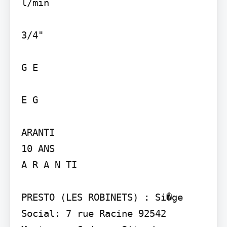
l/min

3/4"

G E

E G

ARANTI

10 ANS

A R A N TI

PRESTO (LES ROBINETS) : Si�ge 
Social: 7 rue Racine 92542 