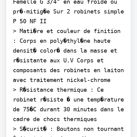
Femelle G 3/4" en eau froide ou 
pr�-mitig�e Sur 2 robinets simple 
P 50 NF II

> Mati�re et couleur de finition 
: Corps en poly�thyl�ne haute 
densit� color� dans la masse et 
r�sistante aux U.V Corps et 
composants des robinets en laiton 
avec traitement nickel-chrome

> R�sistance thermique : Ce 
robinet r�siste � une temp�rature 
de 75�C durant 30 minutes dans le 
cadre de chocs thermiques

> S�curit� : Boutons non tournant 