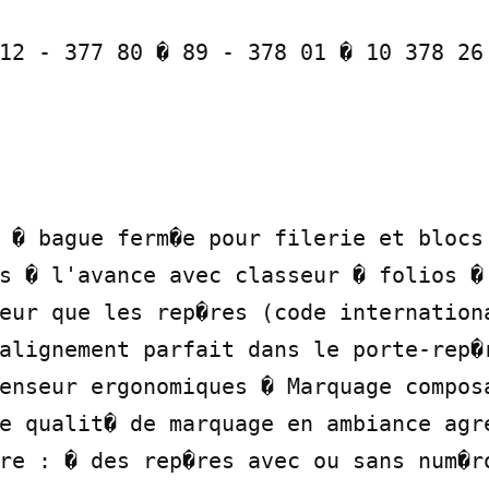
12 - 377 80 � 89 - 378 01 � 10 378 26 
 � bague ferm�e pour filerie et blocs 
s � l'avance avec classeur � folios � 
eur que les rep�res (code internationa
alignement parfait dans le porte-rep�r
enseur ergonomiques � Marquage composa
e qualit� de marquage en ambiance agre
re : � des rep�res avec ou sans num�ro