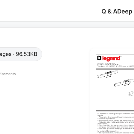
Q & A
Deep
 pages · 96.53KB
tisements