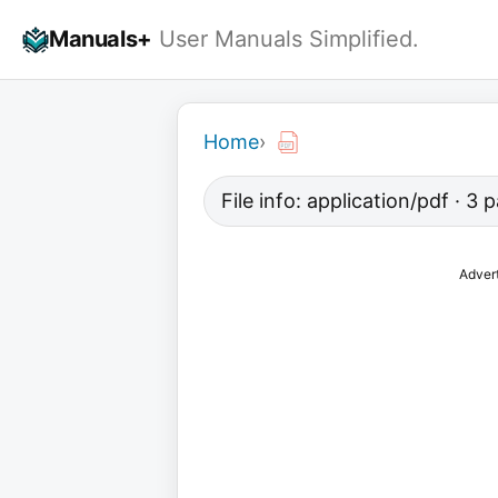
Skip
Manuals+
User Manuals Simplified.
to
content
Home
›
File info: application/pdf · 3
Adver