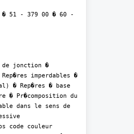
� 51 - 379 00 � 60 - 
de jonction � 
Rep�res imperdables � 
l) � Rep�res � base 
e � Pr�composition du 
ble dans le sens de 
ssive

s code couleur 