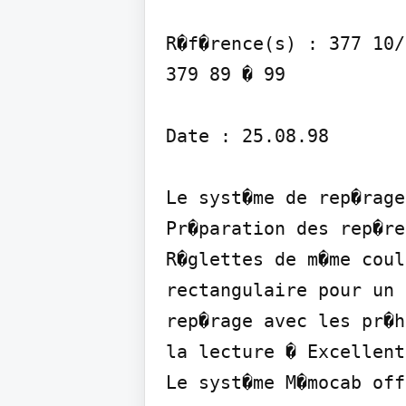
R�f�rence(s) : 377 10/
379 89 � 99

Date : 25.08.98

Le syst�me de rep�rage
Pr�paration des rep�re
R�glettes de m�me coul
rectangulaire pour un 
rep�rage avec les pr�h
la lecture � Excellent
Le syst�me M�mocab off