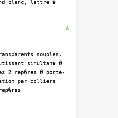
d blanc, lettre � 
ansparents souples, 
tissant simultan� � 
es 2 rep�res � porte-
tion par colliers 
ep�res
