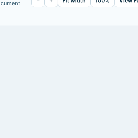
−
+
Fit width
100%
View F
document