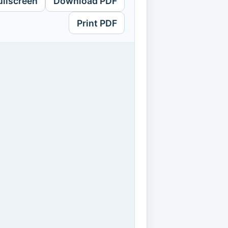
ullscreen
Download PDF
Print PDF