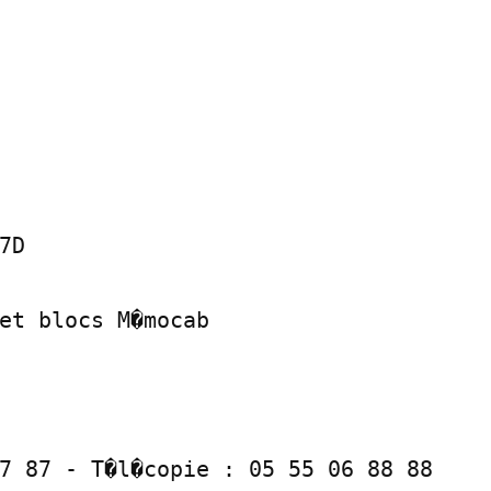
D

et blocs M�mocab

7 87 - T�l�copie : 05 55 06 88 88
