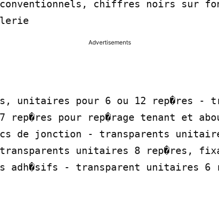
conventionnels, chiffres noirs sur fon
lerie
Advertisements
s, unitaires pour 6 ou 12 rep�res - tr
7 rep�res pour rep�rage tenant et abou
cs de jonction - transparents unitair
transparents unitaires 8 rep�res, fixa
s adh�sifs - transparent unitaires 6 r