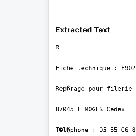
Extracted Text
R

Fiche technique : F9027
Rep�rage pour filerie 
87045 LIMOGES Cedex

T�l�phone : 05 55 06 8