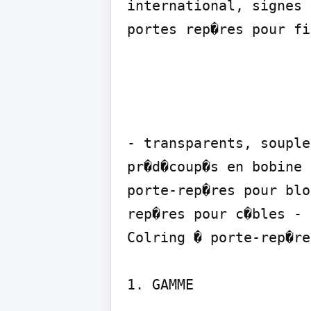
international, signes 
portes rep�res pour fi
- transparents, souple
pr�d�coup�s en bobine 
porte-rep�res pour blo
rep�res pour c�bles - 
Colring � porte-rep�re
1. GAMME
