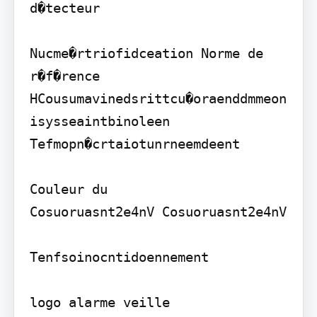
d�tecteur

Nucme�rtriofidceation Norme de 
r�f�rence 
HCousumavinedsrittcu�oraenddmmeon
isysseaintbinoleen 
Tefmopn�crtaiotunrneemdeent

Couleur du

Cosuoruasnt2e4nV Cosuoruasnt2e4nV

Tenfsoinocntidoennement

logo alarme veille
