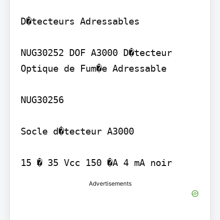
D�tecteurs Adressables

NUG30252 DOF A3000 D�tecteur 
Optique de Fum�e Adressable

NUG30256

Socle d�tecteur A3000

15 � 35 Vcc 150 �A 4 mA noir
Advertisements