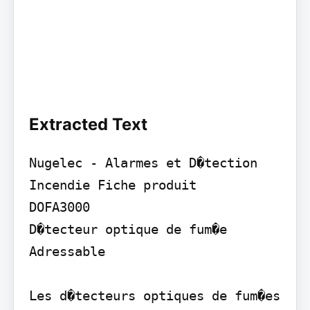
Extracted Text
Nugelec - Alarmes et D�tection 
Incendie Fiche produit

DOFA3000

D�tecteur optique de fum�e 
Adressable

Les d�tecteurs optiques de fum�es 