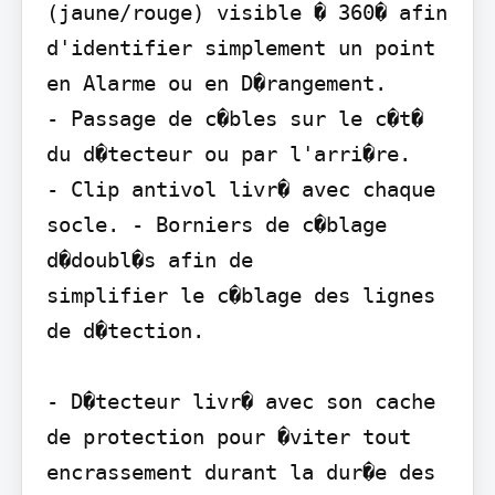
(jaune/rouge) visible � 360� afin 
d'identifier simplement un point 
en Alarme ou en D�rangement.

- Passage de c�bles sur le c�t� 
du d�tecteur ou par l'arri�re.

- Clip antivol livr� avec chaque 
socle. - Borniers de c�blage 
d�doubl�s afin de

simplifier le c�blage des lignes 
de d�tection.

- D�tecteur livr� avec son cache 
de protection pour �viter tout 
encrassement durant la dur�e des 