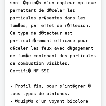
sont �quip�s d'un capteur optique 
permettant de d�celer les 
particules pr�sentes dans les 
fum�es, par effet de r�flexion.

Ce type de d�tecteur est 
particuli�rement efficace pour 
d�celer les feux avec d�gagement 
de fum�e contenant des particules 
de combustion visibles.

Certifi� NF SSI

- Profil fin, pour s'int�grer � 
tous types de plafonds.

- �quip�s d'un voyant bicolore 