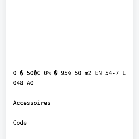
0 � 50�C 0% � 95% 50 m2 EN 54-7 L 
048 A0

Accessoires

Code
