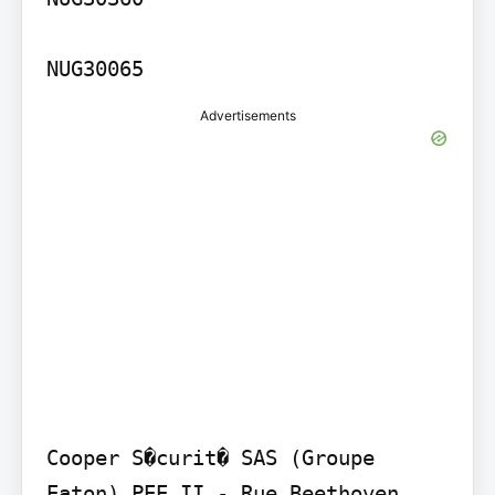
NUG30065
Advertisements
Cooper S�curit� SAS (Groupe 
Eaton) PEE II - Rue Beethoven 