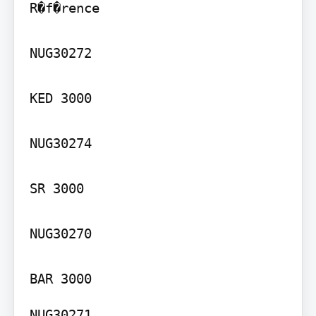
R�f�rence

NUG30272

KED 3000

NUG30274

SR 3000

NUG30270

NUG30271
