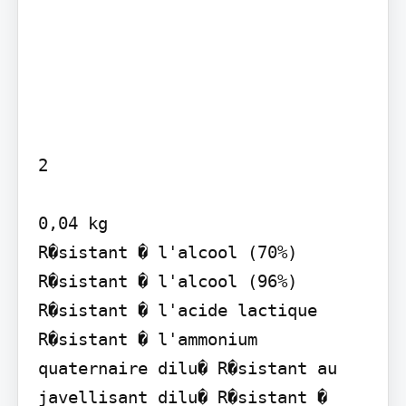
2

0,04 kg

R�sistant � l'alcool (70%) 
R�sistant � l'alcool (96%) 
R�sistant � l'acide lactique 
R�sistant � l'ammonium 
quaternaire dilu� R�sistant au 
javellisant dilu� R�sistant � 