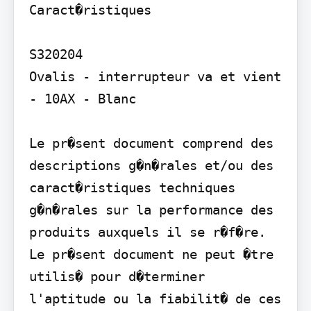
Caract�ristiques

S320204

Ovalis - interrupteur va et vient 
- 10AX - Blanc

Le pr�sent document comprend des 
descriptions g�n�rales et/ou des 
caract�ristiques techniques 
g�n�rales sur la performance des 
produits auxquels il se r�f�re. 
Le pr�sent document ne peut �tre 
utilis� pour d�terminer 
l'aptitude ou la fiabilit� de ces 