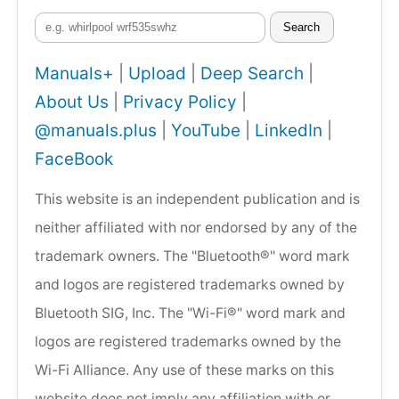
Search
Manuals+
|
Upload
|
Deep Search
|
About Us
|
Privacy Policy
|
@manuals.plus
|
YouTube
|
LinkedIn
|
FaceBook
This website is an independent publication and is
neither affiliated with nor endorsed by any of the
trademark owners. The "Bluetooth®" word mark
and logos are registered trademarks owned by
Bluetooth SIG, Inc. The "Wi-Fi®" word mark and
logos are registered trademarks owned by the
Wi-Fi Alliance. Any use of these marks on this
website does not imply any affiliation with or