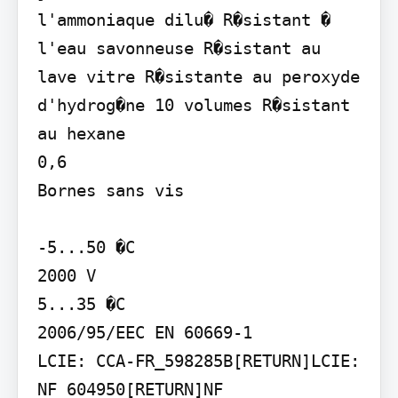
l'ammoniaque dilu� R�sistant � 
l'eau savonneuse R�sistant au 
lave vitre R�sistante au peroxyde 
d'hydrog�ne 10 volumes R�sistant 
au hexane

0,6

Bornes sans vis

-5...50 �C

2000 V

5...35 �C

2006/95/EEC EN 60669-1

LCIE: CCA-FR_598285B[RETURN]LCIE: 
NF 604950[RETURN]NF
