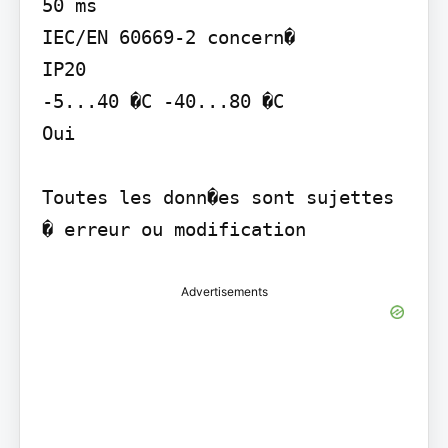
50 ms

IEC/EN 60669-2 concern�

IP20

-5...40 �C -40...80 �C

Oui

Toutes les donn�es sont sujettes 
� erreur ou modification
Advertisements