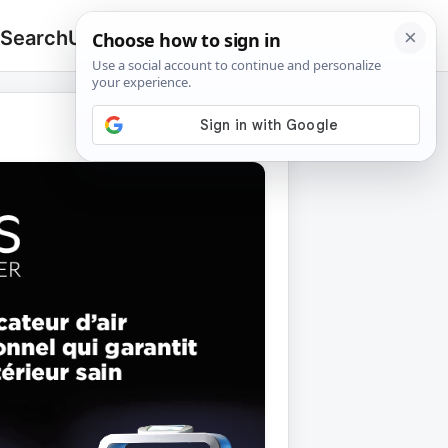
 Search
Upload
🔍
Search
for: