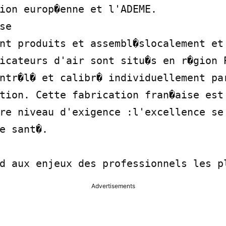
ion europ�enne et l'ADEME.

e

nt produits et assembl�slocalement et 
icateurs d'air sont situ�s en r�gion P
ntr�l� et calibr� individuellement par
tion. Cette fabrication fran�aise est 
re niveau d'exigence :l'excellence se 
e sant�.

d aux enjeux des professionnels les p
Advertisements