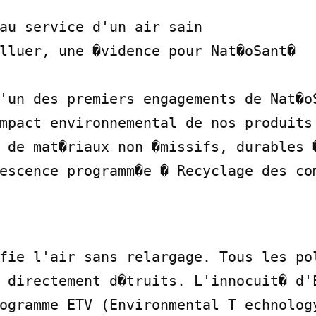
au service d'un air sain

lluer, une �vidence pour Nat�oSant�

'un des premiers engagements de Nat�oS
mpact environnemental de nos produits 
 de mat�riaux non �missifs, durables �
escence programm�e � Recyclage des com
fie l'air sans relargage. Tous les pol
 directement d�truits. L'innocuit� d'E
ogramme ETV (Environmental T echnology