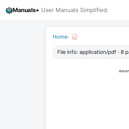
Skip
Manuals+
User Manuals Simplified.
to
content
Home
›
File info: application/pdf · 8
Adver