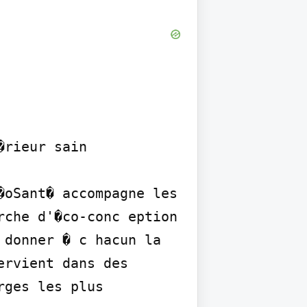
rieur sain

oSant� accompagne les 
che d'�co-conc eption 
donner � c hacun la 
rvient dans des 
ges les plus 