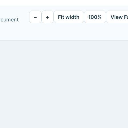
−
+
Fit width
100%
View F
document