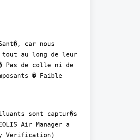
ant�, car nous 
tout au long de leur 
 Pas de colle ni de 
posants � Faible 
luants sont captur�s 
OLIS Air Manager a 
 Verification) 