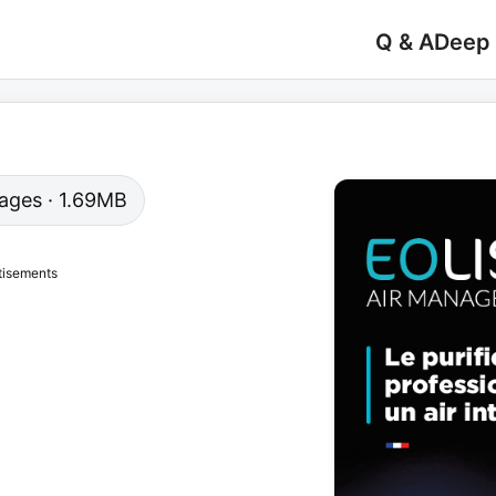
Q & A
Deep
 pages · 1.69MB
tisements