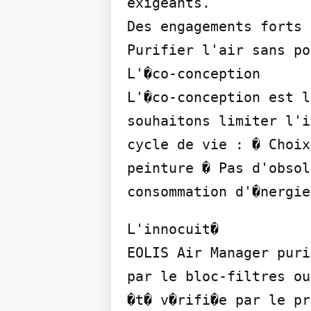
exigeants.

Des engagements forts 
Purifier l'air sans po
L'�co-conception

L'�co-conception est l
souhaitons limiter l'i
cycle de vie : � Choix
peinture � Pas d'obsol
consommation d'�nergie
L'innocuit�

EOLIS Air Manager puri
par le bloc-filtres ou
�t� v�rifi�e par le pr