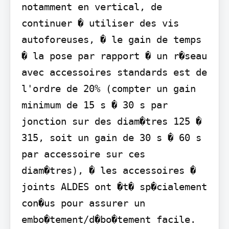
notamment en vertical, de 
continuer � utiliser des vis 
autoforeuses, � le gain de temps 
� la pose par rapport � un r�seau 
avec accessoires standards est de 
l'ordre de 20% (compter un gain 
minimum de 15 s � 30 s par 
jonction sur des diam�tres 125 � 
315, soit un gain de 30 s � 60 s 
par accessoire sur ces 
diam�tres), � les accessoires � 
joints ALDES ont �t� sp�cialement 
con�us pour assurer un 
embo�tement/d�bo�tement facile. 