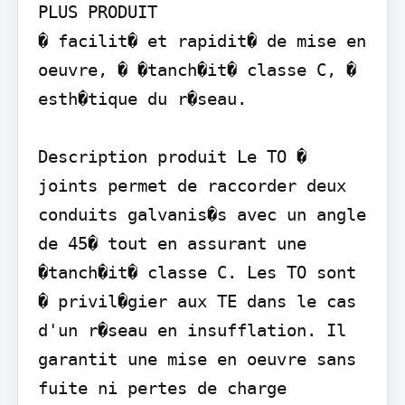
PLUS PRODUIT

� facilit� et rapidit� de mise en 
oeuvre, � �tanch�it� classe C, � 
esth�tique du r�seau.

Description produit Le TO � 
joints permet de raccorder deux 
conduits galvanis�s avec un angle 
de 45� tout en assurant une 
�tanch�it� classe C. Les TO sont 
� privil�gier aux TE dans le cas 
d'un r�seau en insufflation. Il 
garantit une mise en oeuvre sans 
fuite ni pertes de charge 