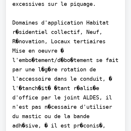
excessives sur le piquage.

Domaines d'application Habitat 
r�sidentiel collectif, Neuf, 
R�novation, Locaux tertiaires 
Mise en oeuvre � 
l'embo�tement/d�bo�tement se fait 
par une l�g�re rotation de 
l'accessoire dans le conduit, � 
l'�tanch�it� �tant r�alis�e 
d'office par le joint ALDES, il 
n'est pas n�cessaire d'utiliser 
du mastic ou de la bande 
adh�sive, � il est pr�conis�, 