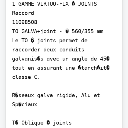
1 GAMME VIRTUO-FIX � JOINTS

Raccord

11098508

TO GALVA+joint - � 560/355 mm

Le TO � joints permet de 
raccorder deux conduits 
galvanis�s avec un angle de 45� 
tout en assurant une �tanch�it� 
classe C.

R�seaux galva rigide, Alu et 
Sp�ciaux

T� Oblique � joints
