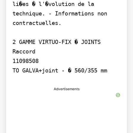
li�es � l'�volution de la 
technique. - Informations non 
contractuelles.

2 GAMME VIRTUO-FIX � JOINTS

Raccord

11098508

Advertisements