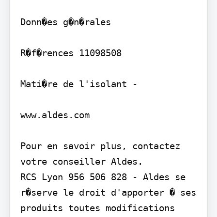
Donn�es g�n�rales

R�f�rences 11098508

Mati�re de l'isolant -

www.aldes.com

Pour en savoir plus, contactez 
votre conseiller Aldes.

RCS Lyon 956 506 828 - Aldes se 
r�serve le droit d'apporter � ses 
produits toutes modifications 