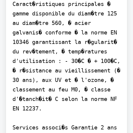
Caract�ristiques principales � 
gamme disponible du diam�tre 125 
au diam�tre 560, � acier 
galvanis� conforme � la norme EN 
10346 garantissant la r�gularit� 
du rev�tement, � temp�ratures 
d'utilisation : - 30�C � + 100�C, 
� r�sistance au vieillissement (� 
30 ans), aux UV et � l'ozone, � 
classement au feu M0, � classe 
d'�tanch�it� C selon la norme NF 
EN 12237.

Services associ�s Garantie 2 ans
