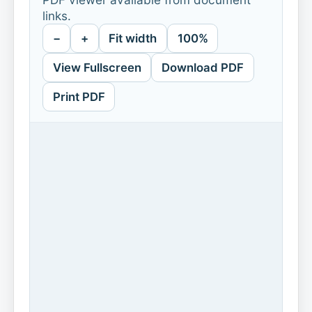
links.
−
+
Fit width
100%
View Fullscreen
Download PDF
Print PDF