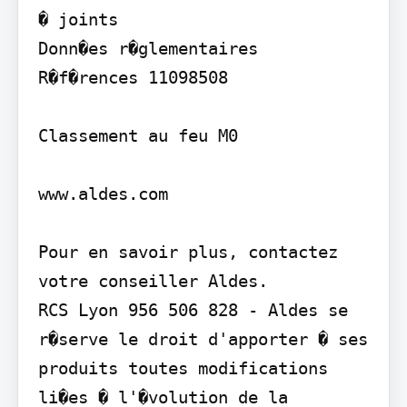
� joints

Donn�es r�glementaires

R�f�rences 11098508

Classement au feu M0

www.aldes.com

Pour en savoir plus, contactez 
votre conseiller Aldes.

RCS Lyon 956 506 828 - Aldes se 
r�serve le droit d'apporter � ses 
produits toutes modifications 
li�es � l'�volution de la 