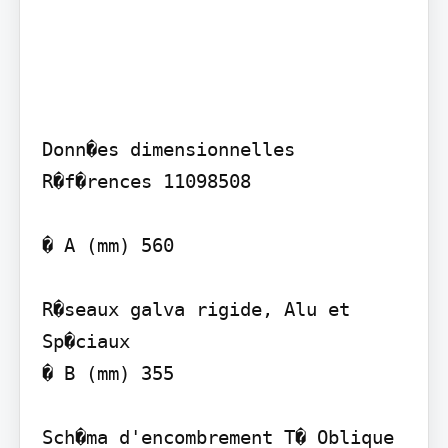
Donn�es dimensionnelles

R�f�rences 11098508

� A (mm) 560

R�seaux galva rigide, Alu et 
Sp�ciaux

� B (mm) 355

Sch�ma d'encombrement T� Oblique 