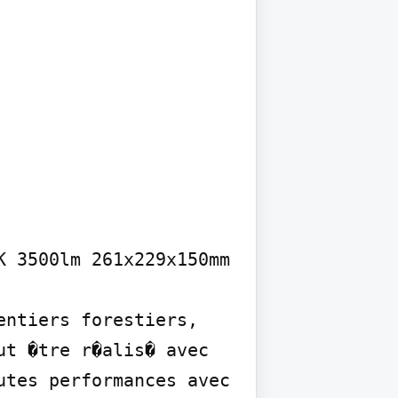
 3500lm 261x229x150mm 
ntiers forestiers, 
t �tre r�alis� avec 
tes performances avec 