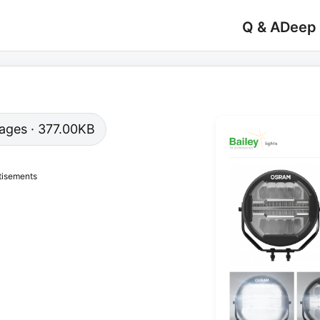
Q & A
Deep
 pages · 377.00KB
tisements