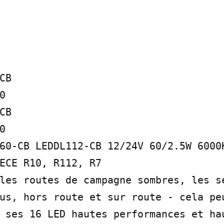
B



B



60-CB LEDDL112-CB 12/24V 60/2.5W 6000K
ECE R10, R112, R7

les routes de campagne sombres, les se
us, hors route et sur route - cela peu
 ses 16 LED hautes performances et hau