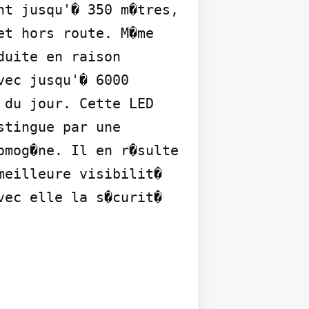
t jusqu'� 350 m�tres, 
t hors route. M�me 
uite en raison 
ec jusqu'� 6000 
du jour. Cette LED 
tingue par une 
mog�ne. Il en r�sulte 
eilleure visibilit� 
ec elle la s�curit� 