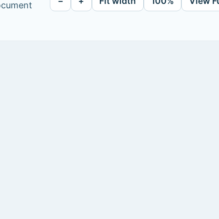
−
+
Fit width
100%
View F
document