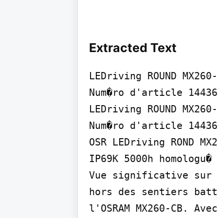
Extracted Text
LEDriving ROUND MX260-C
Num�ro d'article 144360
LEDriving ROUND MX260-C
Num�ro d'article 144360
OSR LEDriving ROND MX2
IP69K 5000h homologu� 
Vue significative sur 
hors des sentiers batt
l'OSRAM MX260-CB. Avec