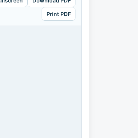
ullscreen
Download PDF
Print PDF