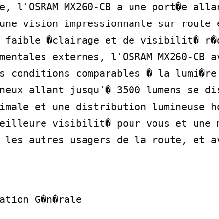
e, l'OSRAM MX260-CB a une port�e allan
une vision impressionnante sur route e
 faible �clairage et de visibilit� r�d
mentales externes, l'OSRAM MX260-CB av
s conditions comparables � la lumi�re 
neux allant jusqu'� 3500 lumens se dis
imale et une distribution lumineuse ho
eilleure visibilit� pour vous et une m
 les autres usagers de la route, et av
ation G�n�rale
