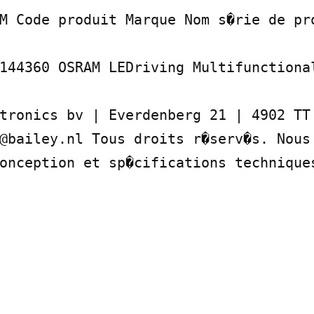
M Code produit Marque Nom s�rie de pro
144360 OSRAM LEDriving Multifunctional
tronics bv | Everdenberg 21 | 4902 TT 
@bailey.nl Tous droits r�serv�s. Nous 
onception et sp�cifications techniques