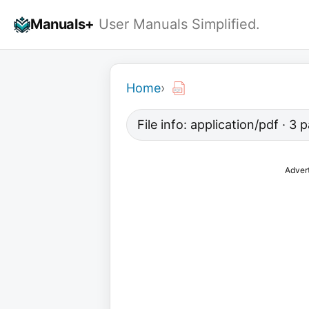
Skip
Manuals+
User Manuals Simplified.
to
content
Home
›
File info: application/pdf · 3
Adver