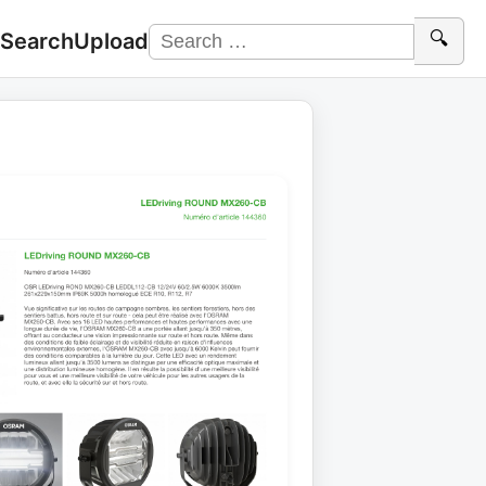
 Search
Upload
🔍
Search
for: