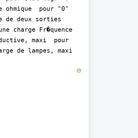
 ohmique  pour "0" 
 de deux sorties  
ne charge Fr�quence 
uctive, maxi  pour 
arge de lampes, maxi