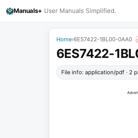
Skip
Manuals+
User Manuals Simplified.
to
content
Home
›
6ES7422-1BL00-0AA0
6ES7422-1B
File info: application/pdf · 2
Adver