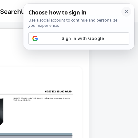
 Search
Upload
🔍
Search
for: