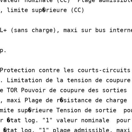
Valeur nominale (CC)  Plage admissible
, limite sup�rieure (CC)

L+ (sans charge), maxi sur bus interne
.

Protection contre les courts-circuits

e TOR Pouvoir de coupure des sorties

r �tat log. "1" valeur nominale  pour 
 �tat log. "1" plage admissible, maxi 