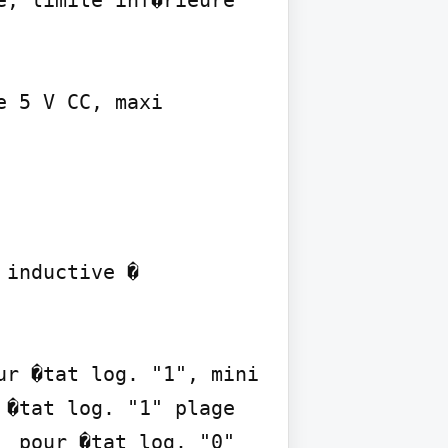
, limite inf�rieure 
 5 V CC, maxi

�tat log. "1" plage 
 pour �tat log. "0" 