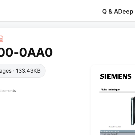
Q & A
Deep
L00-0AA0
 pages · 133.43KB
tisements