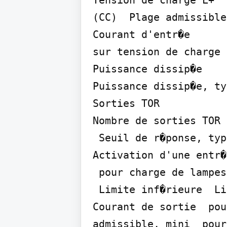
Tension de charge L+  
(CC)  Plage admissible
Courant d'entr�e

sur tension de charge 
Puissance dissip�e

Puissance dissip�e, typ
Sorties TOR

Nombre de sorties TOR 
 Seuil de r�ponse, typ. Limitation de la tension de coupure inductive � 
Activation d'une entr�
 pour charge de lampes, maxi Plage de r�sistance de charge

 Limite inf�rieure  Limite sup�rieure Tension de sortie  pour �tat log. "1", mini 
Courant de sortie  pou
admissible, mini  pour