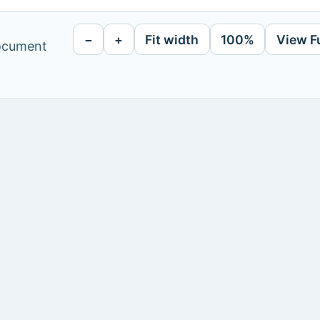
−
+
Fit width
100%
View F
document