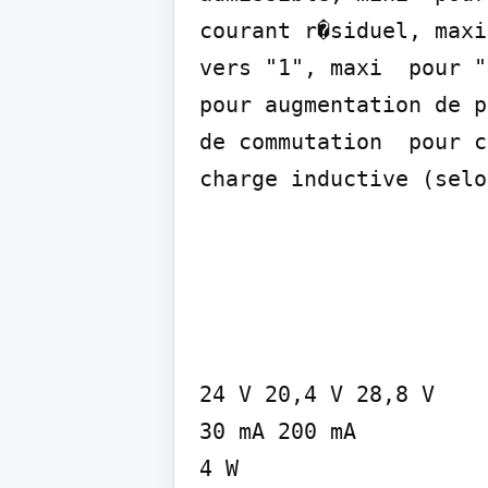
courant r�siduel, maxi
vers "1", maxi  pour "
pour augmentation de p
de commutation  pour c
charge inductive (selo
24 V 20,4 V 28,8 V

30 mA 200 mA

4 W
