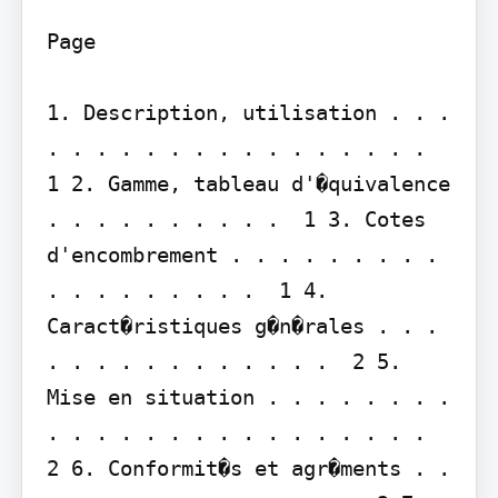
Page

1. Description, utilisation . . . 
. . . . . . . . . . . . . . . .  
1 2. Gamme, tableau d'�quivalence 
. . . . . . . . . .  1 3. Cotes 
d'encombrement . . . . . . . . . 
. . . . . . . . .  1 4. 
Caract�ristiques g�n�rales . . . 
. . . . . . . . . . . .  2 5. 
Mise en situation . . . . . . . . 
. . . . . . . . . . . . . . . .  
2 6. Conformit�s et agr�ments . . 