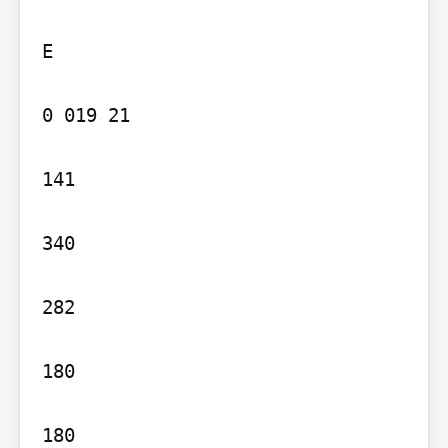
E

0 019 21

141

340

282

180

180
