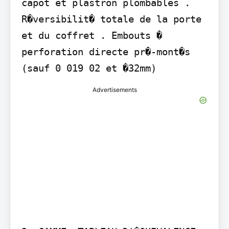
capot et plastron plombables . 
R�versibilit� totale de la porte 
et du coffret . Embouts � 
perforation directe pr�-mont�s 
(sauf 0 019 02 et �32mm)
Advertisements