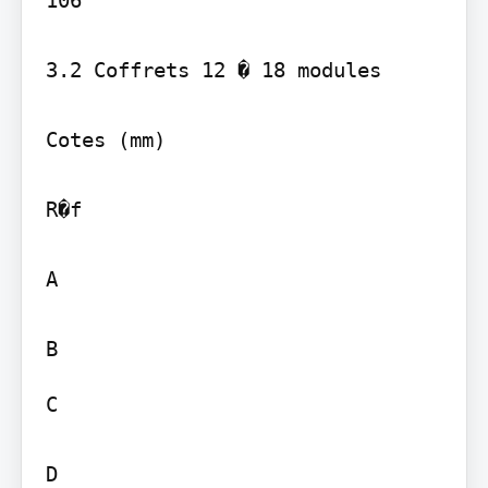
106

3.2 Coffrets 12 � 18 modules

Cotes (mm)

R�f

A

C

D
