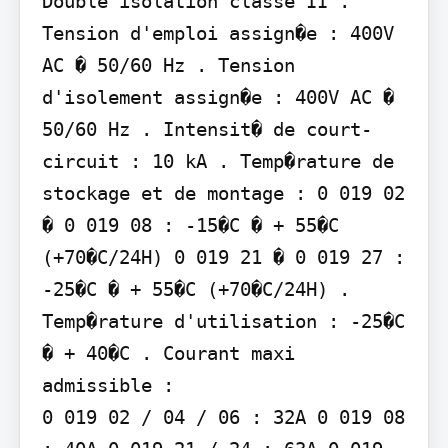
Double isolation classe II . 
Tension d'emploi assign�e : 400V 
AC � 50/60 Hz . Tension 
d'isolement assign�e : 400V AC � 
50/60 Hz . Intensit� de court-
circuit : 10 kA . Temp�rature de 
stockage et de montage : 0 019 02 
� 0 019 08 : -15�C � + 55�C 
(+70�C/24H) 0 019 21 � 0 019 27 : 
-25�C � + 55�C (+70�C/24H) . 
Temp�rature d'utilisation : -25�C 
� + 40�C . Courant maxi 
admissible :

0 019 02 / 04 / 06 : 32A 0 019 08 