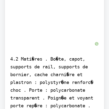
4.2 Mati�res . Bo�te, capot, 
supports de rail, supports de 
bornier, cache charni�re et 
plastron : polystyr�ne renforc� 
choc . Porte : polycarbonate 
transparent . Poign�e et voyant 
porte rep�re : polycarbonate . 