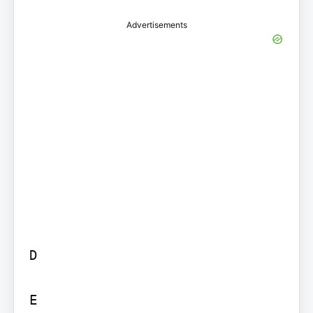
Advertisements
D

E
