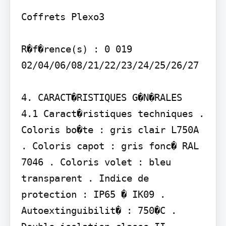
Coffrets Plexo3

R�f�rence(s) : 0 019 
02/04/06/08/21/22/23/24/25/26/27

4. CARACT�RISTIQUES G�N�RALES

4.1 Caract�ristiques techniques . 
Coloris bo�te : gris clair L750A 
. Coloris capot : gris fonc� RAL 
7046 . Coloris volet : bleu 
transparent . Indice de 
protection : IP65 � IK09 . 
Autoextinguibilit� : 750�C . 