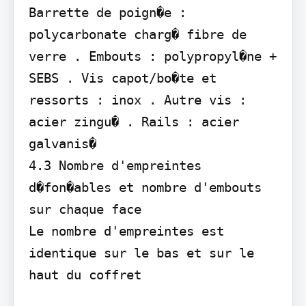
Barrette de poign�e : 
polycarbonate charg� fibre de 
verre . Embouts : polypropyl�ne + 
SEBS . Vis capot/bo�te et 
ressorts : inox . Autre vis : 
acier zingu� . Rails : acier 
galvanis�

4.3 Nombre d'empreintes 
d�fon�ables et nombre d'embouts 
sur chaque face

Le nombre d'empreintes est 
identique sur le bas et sur le 
haut du coffret
