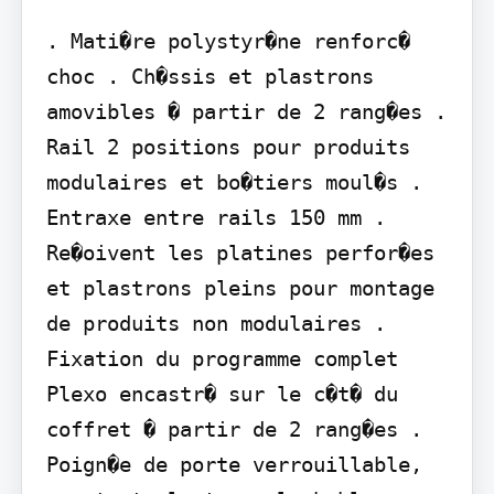
. Mati�re polystyr�ne renforc� 
choc . Ch�ssis et plastrons 
amovibles � partir de 2 rang�es . 
Rail 2 positions pour produits 
modulaires et bo�tiers moul�s . 
Entraxe entre rails 150 mm . 
Re�oivent les platines perfor�es 
et plastrons pleins pour montage 
de produits non modulaires . 
Fixation du programme complet 
Plexo encastr� sur le c�t� du 
coffret � partir de 2 rang�es . 
Poign�e de porte verrouillable, 