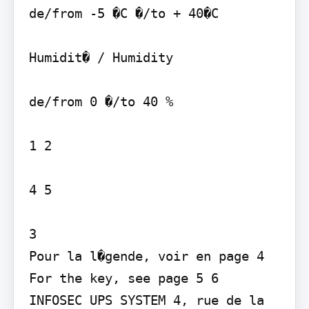
de/from -5 �C �/to + 40�C

Humidit� / Humidity

de/from 0 �/to 40 %

1 2

4 5

3

Pour la l�gende, voir en page 4 
For the key, see page 5 6     

INFOSEC UPS SYSTEM 4, rue de la 