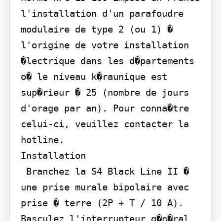
l'installation d'un parafoudre 
modulaire de type 2 (ou 1) � 
l'origine de votre installation 
�lectrique dans les d�partements 
o� le niveau k�raunique est 
sup�rieur � 25 (nombre de jours 
d'orage par an). Pour conna�tre 
celui-ci, veuillez contacter la 
hotline.

Installation

 Branchez la S4 Black Line II � 
une prise murale bipolaire avec 
prise � terre (2P + T / 10 A).  
Basculez l'interrupteur g�n�ral 