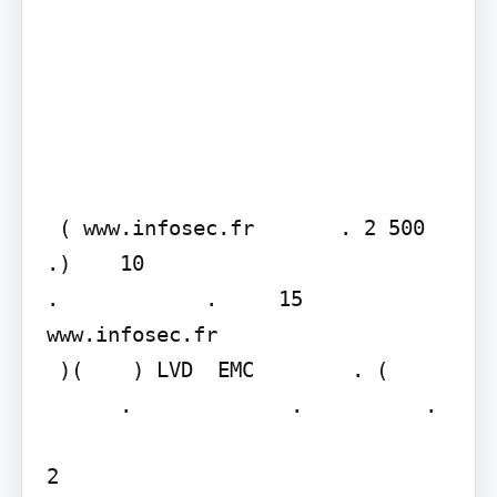
 ( www.infosec.fr       . 2 500       
.)    10

.            .     15  
www.infosec.fr    

 )(    ) LVD  EMC        . (  

      .             .          .       

2
