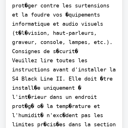
prot�ger contre les surtensions 
et la foudre vos �quipements 
informatique et audio visuels 
(t�l�vision, haut-parleurs, 
graveur, console, lampes, etc.).

Consignes de s�curit�

Veuillez lire toutes les 
instructions avant d'installer la 
S4 Black Line II. Elle doit �tre 
install�e uniquement � 
l'int�rieur dans un endroit 
prot�g� o� la temp�rature et 
l'humidit� n'exc�dent pas les 
limites pr�cis�es dans la section 