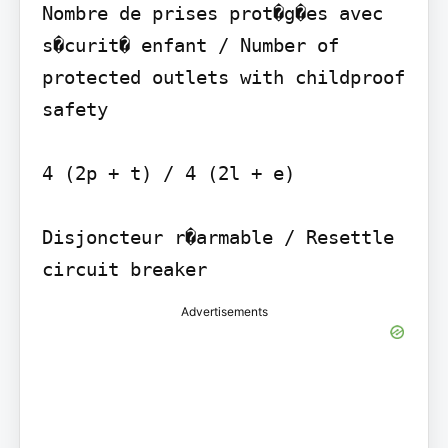
Nombre de prises prot�g�es avec 
s�curit� enfant / Number of 
protected outlets with childproof 
safety

4 (2p + t) / 4 (2l + e)

Disjoncteur r�armable / Resettle 
Advertisements