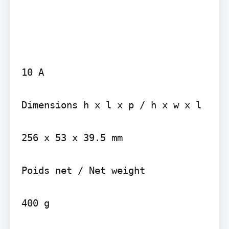
10 A

Dimensions h x l x p / h x w x l

256 x 53 x 39.5 mm

Poids net / Net weight

400 g
