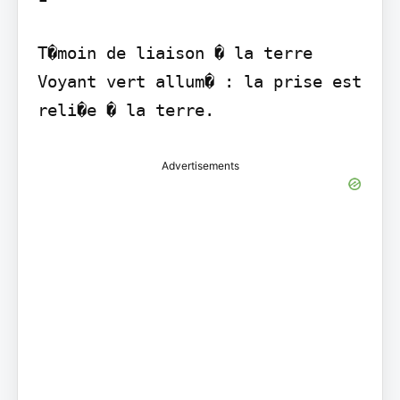
T�moin de liaison � la terre 
Voyant vert allum� : la prise est 
reli�e � la terre.
Advertisements