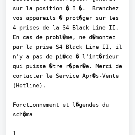
sur la position � I �.  Branchez 
vos appareils � prot�ger sur les 
4 prises de la S4 Black Line II.

En cas de probl�me, ne d�montez 
par la prise S4 Black Line II, il 
n'y a pas de pi�ce � l'int�rieur 
qui puisse �tre r�par�e. Merci de 
contacter le Service Apr�s-Vente 
(Hotline).

Fonctionnement et l�gendes du 
sch�ma

1
