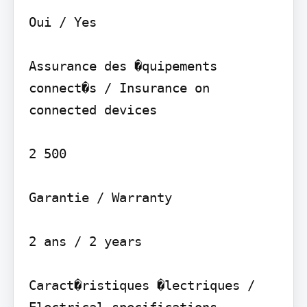
Oui / Yes

Assurance des �quipements 
connect�s / Insurance on 
connected devices

2 500

Garantie / Warranty

2 ans / 2 years

Caract�ristiques �lectriques / 