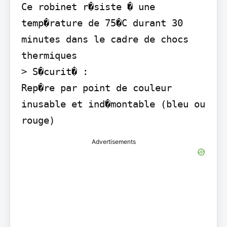
Ce robinet r�siste � une 
temp�rature de 75�C durant 30 
minutes dans le cadre de chocs 
thermiques

> S�curit� :

Rep�re par point de couleur 
inusable et ind�montable (bleu ou 
rouge)
Advertisements