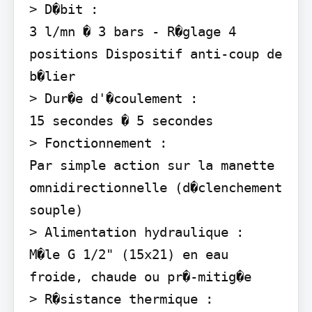
> D�bit :

3 l/mn � 3 bars - R�glage 4 
positions Dispositif anti-coup de 
b�lier

> Dur�e d'�coulement :

15 secondes � 5 secondes

> Fonctionnement :

Par simple action sur la manette 
omnidirectionnelle (d�clenchement 
souple)

> Alimentation hydraulique :

M�le G 1/2" (15x21) en eau 
froide, chaude ou pr�-mitig�e

> R�sistance thermique :
