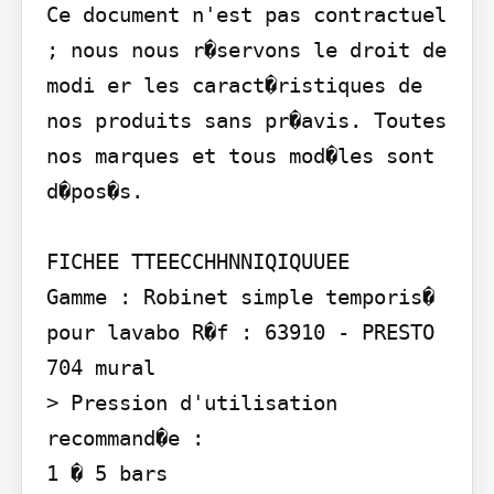
Ce document n'est pas contractuel 
; nous nous r�servons le droit de 
modi er les caract�ristiques de 
nos produits sans pr�avis. Toutes 
nos marques et tous mod�les sont 
d�pos�s.

FICHEE TTEECCHHNNIQIQUUEE

Gamme : Robinet simple temporis� 
pour lavabo R�f : 63910 - PRESTO 
704 mural

> Pression d'utilisation 
recommand�e :

1 � 5 bars
