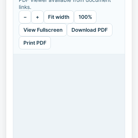
links.
−
+
Fit width
100%
View Fullscreen
Download PDF
Print PDF