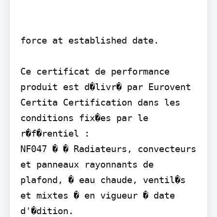
force at established date.

Ce certificat de performance 
produit est d�livr� par Eurovent 
Certita Certification dans les 
conditions fix�es par le 
r�f�rentiel :

NF047 � � Radiateurs, convecteurs 
et panneaux rayonnants de 
plafond, � eau chaude, ventil�s 
et mixtes � en vigueur � date 
d'�dition.
