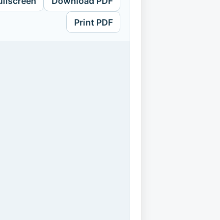
ullscreen
Download PDF
Print PDF