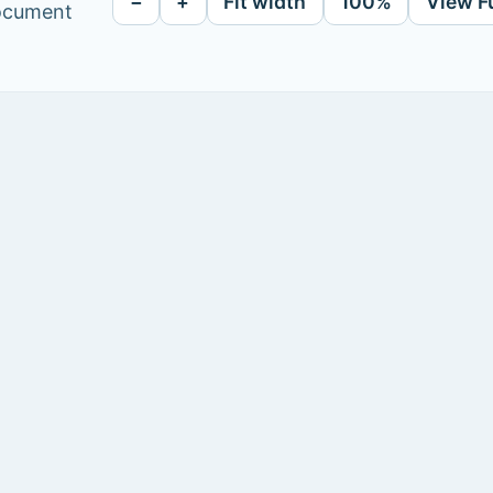
−
+
Fit width
100%
View F
document