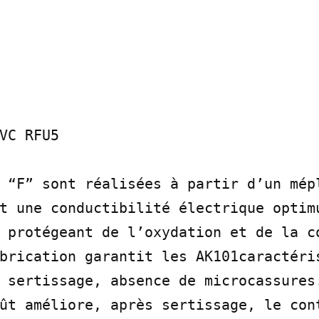
C RF­U5

 “F” sont réalisées à partir d’un mépl
t une conductibilité électrique optimu
 protégeant de l’oxydation et de la co
brication garantit les AK101caractéris
 sertissage, absence de microcassures.
ût améliore, après sertissage, le cont