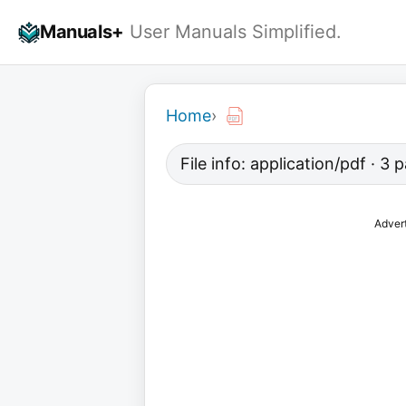
Skip
Manuals+
User Manuals Simplified.
to
content
Home
›
File info: application/pdf · 3
Adver