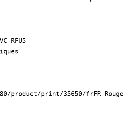
C RF­U5

iques

80/product/print/35650/fr­FR Rouge
