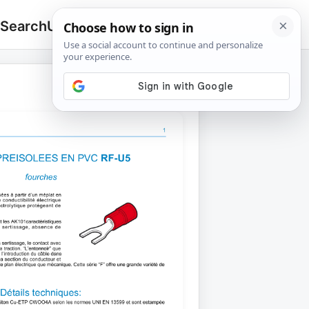
 Search
Upload
🔍
Search
for: