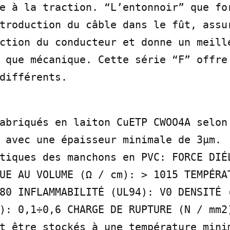
e à la traction. “L’entonnoir” que for
troduction du câble dans le fût, assur
ction du conducteur et donne un meille
 que mécanique. Cette série “F” offre 
différents.
abriqués en laiton Cu­ETP CWOO4A selon
 avec une épaisseur minimale de 3µm.

tiques des manchons en PVC: FORCE DIÉL
UE AU VOLUME (Ω / cm): > 1015 TEMPÉRAT
80 INFLAMMABILITÉ (UL­94): V0 DENSITÉ (
): 0,1÷0,6 CHARGE DE RUPTURE (N / mm2)
t être stockés à une température minim