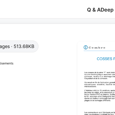
Q & A
Deep
 pages · 513.68KB
tisements