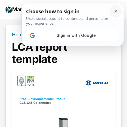
Skip
☰
Manuals+
to
To
content
na
Home
›
LCA report template
LCA report
template