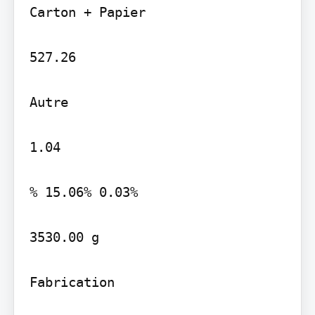
Carton + Papier

527.26

Autre

1.04

% 15.06% 0.03%

3530.00 g

Fabrication
