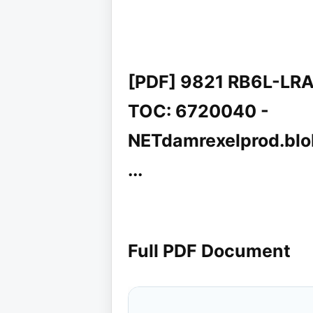
[PDF] 9821 RB6L-LR
TOC: 6720040 -
NETdamrexelprod.blob
...
Full PDF Document