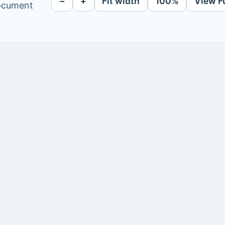
−
+
Fit width
100%
View F
document