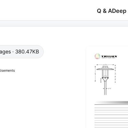
Q & A
Deep
 pages · 380.47KB
tisements