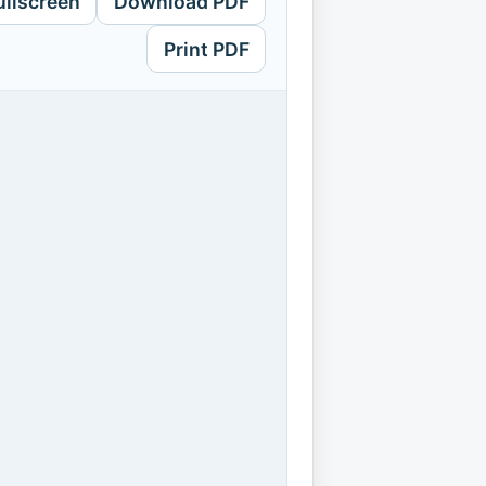
ullscreen
Download PDF
Print PDF