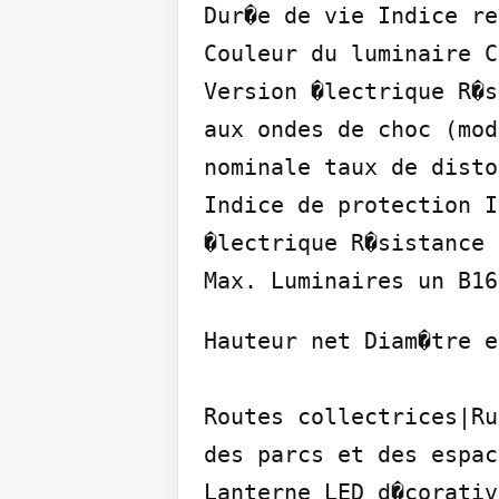
Dur�e de vie Indice re
Couleur du luminaire C
Version �lectrique R�s
aux ondes de choc (mod
nominale taux de disto
Indice de protection I
�lectrique R�sistance 
Max. Luminaires un B16
Hauteur net Diam�tre e
Routes collectrices|Ru
des parcs et des espac
Lanterne LED d�corativ