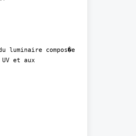
u luminaire compos�e 
UV et aux 