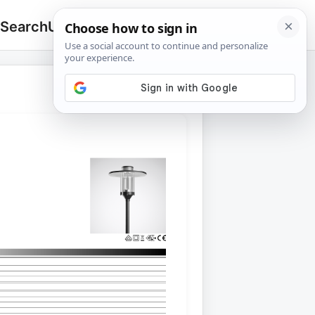
 Search
Upload
🔍
Search
for: