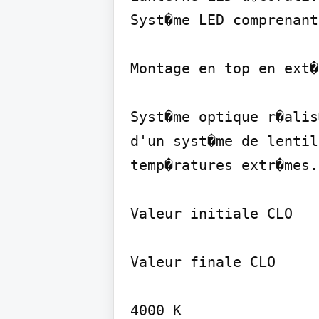
Syst�me LED comprenant
Montage en top en ext�
Syst�me optique r�alis
d'un syst�me de lentil
temp�ratures extr�mes.

Valeur initiale CLO

Valeur finale CLO

4000 K
