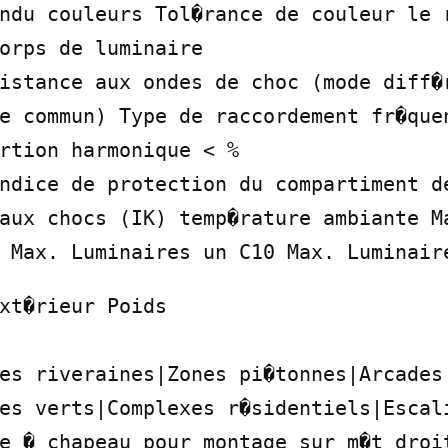
ndu couleurs Tol�rance de couleur le r
orps de luminaire

istance aux ondes de choc (mode diff�r
e commun) Type de raccordement fr�quen
rtion harmonique < %

ndice de protection du compartiment de
aux chocs (IK) temp�rature ambiante Ma
 Max. Luminaires un C10 Max. Luminair
xt�rieur Poids

es riveraines|Zones pi�tonnes|Arcades|
es verts|Complexes r�sidentiels|Escali
e � chapeau pour montage sur m�t droit