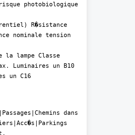
isque photobiologique

entiel) R�sistance 
ce nominale tension 
 la lampe Classe 
x. Luminaires un B10 
es un C16
Passages|Chemins dans 
ers|Acc�s|Parkings 
.
