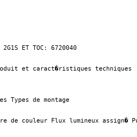
 2G1S ET TOC: 6720040

oduit et caract�ristiques techniques

es Types de montage

re de couleur Flux lumineux assign� Pu