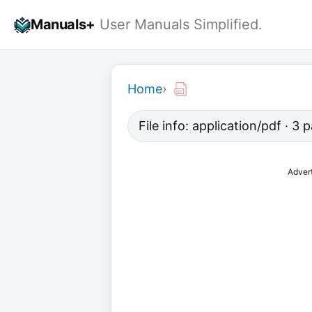
Skip
Manuals+
User Manuals Simplified.
to
content
Home
›
File info: application/pdf · 3
Adver