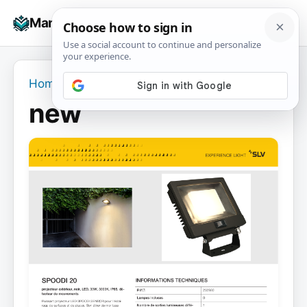
Skip
☰
Manuals+
to
To
content
na
Home
›
new
new