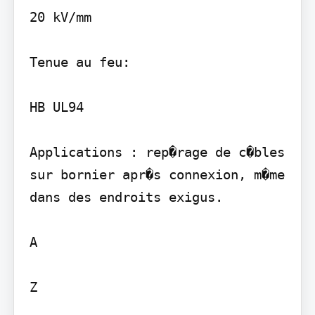
20 kV/mm

Tenue au feu:

HB UL94

Applications : rep�rage de c�bles 
sur bornier apr�s connexion, m�me 
dans des endroits exigus.

A

Z
