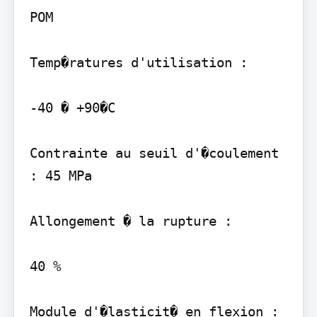
POM

Temp�ratures d'utilisation :

-40 � +90�C

Contrainte au seuil d'�coulement 
: 45 MPa

Allongement � la rupture :

40 %

Module d'�lasticit� en flexion :
