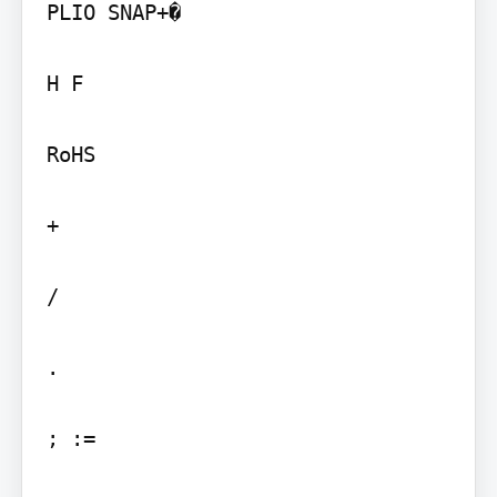
PLIO SNAP+�

H F

RoHS

+

/

.

; :=