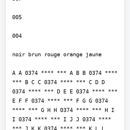
005

004

noir brun rouge orange jaune

A A 0374 **** *** A B B 0374 **** 
*** B C C 0374 **** *** C D D 
0374 **** *** D E E 0374 **** *** 
E F F 0374 **** *** F G G 0374 
**** *** G H H 0374 **** *** H I 
I 0374 **** *** I J J 0374 **** 
*** J K K 0374 **** *** K L L 