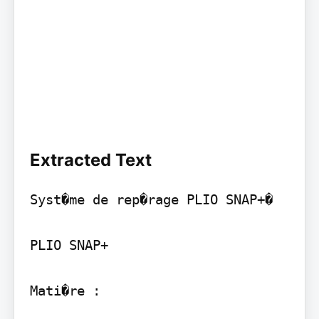
Extracted Text
Syst�me de rep�rage PLIO SNAP+�

PLIO SNAP+

Mati�re :
