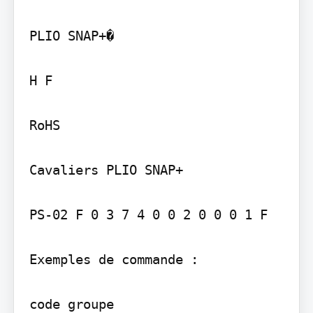
PLIO SNAP+�

H F

RoHS

Cavaliers PLIO SNAP+

PS-02 F 0 3 7 4 0 0 2 0 0 0 1 F

Exemples de commande :
