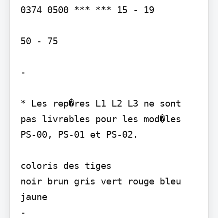
0374 0500 *** *** 15 - 19

50 - 75

-

* Les rep�res L1 L2 L3 ne sont 
pas livrables pour les mod�les 
PS-00, PS-01 et PS-02.

coloris des tiges

noir brun gris vert rouge bleu 
jaune

-
