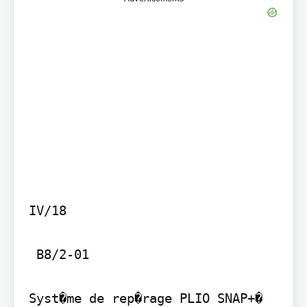
IV/18

 B8/2-01

Syst�me de rep�rage PLIO SNAP+�
