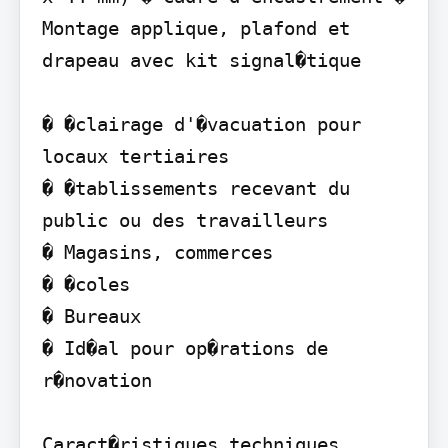
Montage applique, plafond et 
drapeau avec kit signal�tique

� �clairage d'�vacuation pour 
locaux tertiaires

� �tablissements recevant du 
public ou des travailleurs

� Magasins, commerces

� �coles

� Bureaux

� Id�al pour op�rations de 
r�novation

Caract�ristiques techniques
