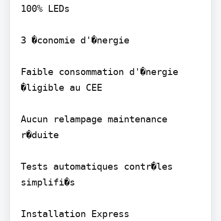
100% LEDs

3 �conomie d'�nergie

Faible consommation d'�nergie

�ligible au CEE

Aucun relampage maintenance 
r�duite

Tests automatiques contr�les 
simplifi�s

Installation Express
