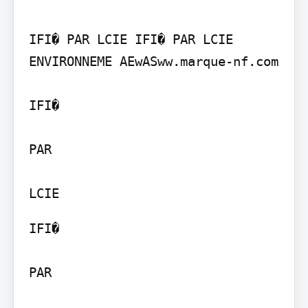
IFI� PAR LCIE IFI� PAR LCIE

ENVIRONNEME AEwASww.marque-nf.com

IFI�

PAR

LCIE
IFI�

PAR
