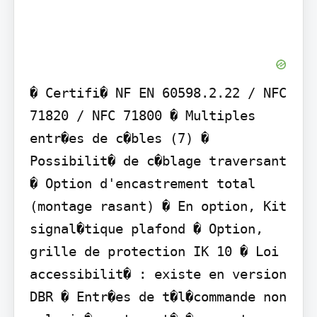
� Certifi� NF EN 60598.2.22 / NFC 
71820 / NFC 71800 � Multiples 
entr�es de c�bles (7) � 
Possibilit� de c�blage traversant 
� Option d'encastrement total 
(montage rasant) � En option, Kit 
signal�tique plafond � Option, 
grille de protection IK 10 � Loi 
accessibilit� : existe en version 
DBR � Entr�es de t�l�commande non 