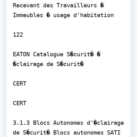
Recevant des Travailleurs � 
Immeubles � usage d'habitation

122

EATON Catalogue S�curit� � 
�clairage de S�curit�

CERT

CERT

3.1.3 Blocs Autonomes d'�clairage 
de S�curit� Blocs autonomes SATI 