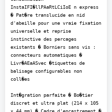
InstaIFI�llPAaRtLCiIoE n express 
� Pat�re translucide en nid 
d'abeille pour une vraie fixation 
universelle et reprise 
instinctive des percages 
existants � Borniers sans vis : 
connecteurs automatiques � 
Livr�AEaASvec �tiquettes de 
balisage configurables non 
coll�es

Int�gration parfaite � Bo�tier 
discret et ultra plat (214 x 105 
x 44 mm) � Cadre d'encastrement � 