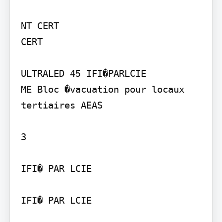
NT CERT

CERT

ULTRALED 45 IFI�PARLCIE

ME Bloc �vacuation pour locaux 
tertiaires AEAS

3

IFI� PAR LCIE

IFI� PAR LCIE
