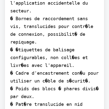
l'application accidentelle du 
secteur.

� Bornes de raccordement sans 
vis, translucides pour contr�le 
de connexion, possibilit� de 
repiquage.

� �tiquettes de balisage 
configurables, non coll�es et 
livr�es avec l'appareil.

� Cadre d'encastrement con�u pour 
utiliser un c�ble de s�curit�.

� Poids des blocs � phares divis� 
par deux.

� Pat�re translucide en nid 