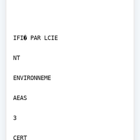
IFI� PAR LCIE

NT

ENVIRONNEME

AEAS

3

CERT
