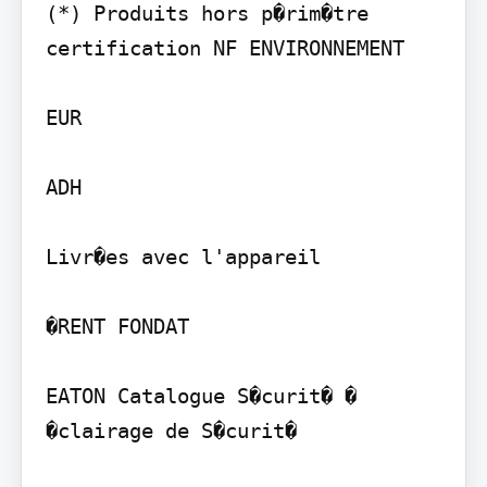
(*) Produits hors p�rim�tre 
certification NF ENVIRONNEMENT

EUR

ADH

Livr�es avec l'appareil

�RENT FONDAT

EATON Catalogue S�curit� � 
�clairage de S�curit�
