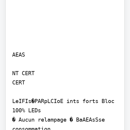
AEAS

NT CERT

CERT

LeIFIs�PARpLCIoE ints forts Bloc 
100% LEDs

� Aucun relampage � BaAEAsSse 
consommation
