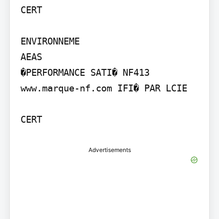
CERT

ENVIRONNEME

AEAS

�PERFORMANCE SATI� NF413 
www.marque-nf.com IFI� PAR LCIE

CERT
Advertisements