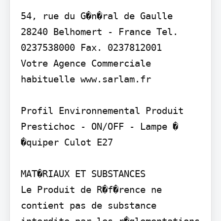
54, rue du G�n�ral de Gaulle 
28240 Belhomert - France Tel. 
0237538000 Fax. 0237812001

Votre Agence Commerciale 
habituelle www.sarlam.fr

Profil Environnemental Produit

Prestichoc - ON/OFF - Lampe � 
�quiper Culot E27

MAT�RIAUX ET SUBSTANCES

Le Produit de R�f�rence ne 
contient pas de substance 
interdite par les r�glementations 