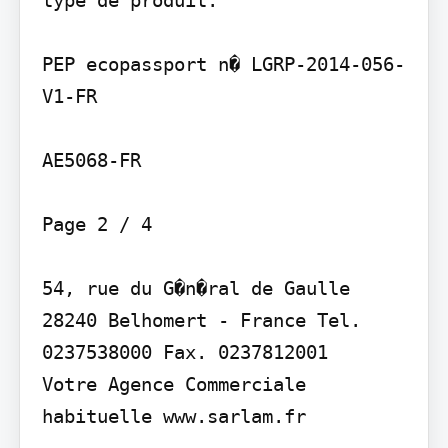
PEP ecopassport n� LGRP-2014-056-
V1-FR

AE5068-FR

Page 2 / 4

54, rue du G�n�ral de Gaulle 
28240 Belhomert - France Tel. 
0237538000 Fax. 0237812001

Votre Agence Commerciale 
habituelle www.sarlam.fr
