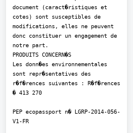
document (caract�ristiques et 
cotes) sont susceptibles de 
modifications, elles ne peuvent 
donc constituer un engagement de 
notre part.

PRODUITS CONCERN�S

Les donn�es environnementales 
sont repr�sentatives des 
r�f�rences suivantes : R�f�rences 
� 413 270

PEP ecopassport n� LGRP-2014-056-
V1-FR
