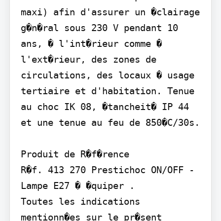
maxi) afin d'assurer un �clairage 
g�n�ral sous 230 V pendant 10 
ans, � l'int�rieur comme � 
l'ext�rieur, des zones de 
circulations, des locaux � usage 
tertiaire et d'habitation. Tenue 
au choc IK 08, �tancheit� IP 44 
et une tenue au feu de 850�C/30s.

Produit de R�f�rence

R�f. 413 270 Prestichoc ON/OFF - 
Lampe E27 � �quiper .

Toutes les indications 
mentionn�es sur le pr�sent 