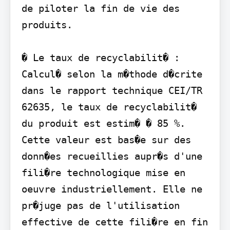
de piloter la fin de vie des 
produits.

� Le taux de recyclabilit� : 
Calcul� selon la m�thode d�crite 
dans le rapport technique CEI/TR 
62635, le taux de recyclabilit� 
du produit est estim� � 85 %. 
Cette valeur est bas�e sur des 
donn�es recueillies aupr�s d'une 
fili�re technologique mise en 
oeuvre industriellement. Elle ne 
pr�juge pas de l'utilisation 
effective de cette fili�re en fin 