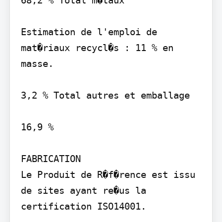
Estimation de l'emploi de 
mat�riaux recycl�s : 11 % en 
masse.

3,2 % Total autres et emballage

16,9 %

FABRICATION

Le Produit de R�f�rence est issu 
de sites ayant re�us la 
certification ISO14001.
