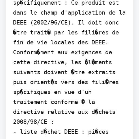
sp�cifiquement : Ce produit est 
dans le champ d'application de la 
DEEE (2002/96/CE). Il doit donc 
�tre trait� par les fili�res de 
fin de vie locales des DEEE. 
Conform�ment aux exigences de 
cette directive, les �l�ments 
suivants doivent �tre extraits 
puis orient�s vers des fili�res 
sp�cifiques en vue d'un 
traitement conforme � la 
directive relative aux d�chets 
2008/98/CE :

- liste d�chet DEEE : pi�ces 