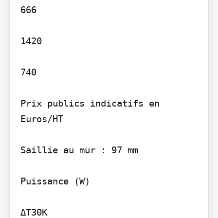
666

1420

740

Prix publics indicatifs en 
Euros/HT

Saillie au mur : 97 mm

Puissance (W)

ΔT30K
