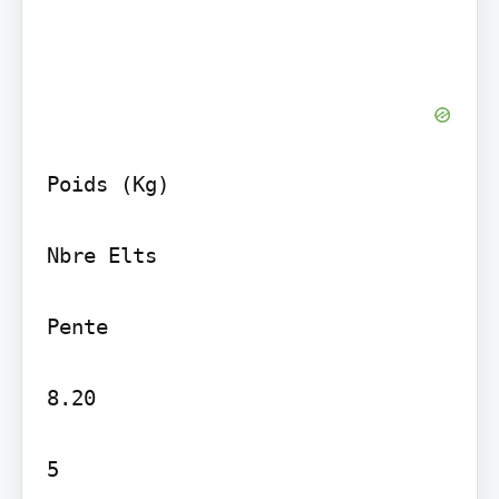
Poids (Kg)

Nbre Elts

Pente

8.20

5
