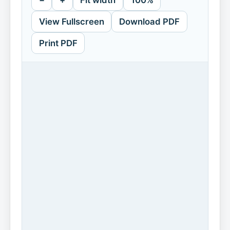
−
+
Fit width
100%
View Fullscreen
Download PDF
Print PDF