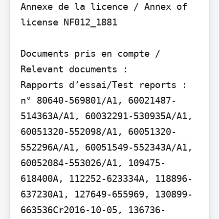
Annexe de la licence / Annex of 
license NF012_1881

Documents pris en compte / 
Relevant documents :

Rapports d’essai/Test reports : 
n° 80640-569801/A1, 60021487-
514363A/A1, 60032291-530935A/A1, 
60051320-552098/A1, 60051320-
552296A/A1, 60051549-552343A/A1, 
60052084-553026/A1, 109475-
618400A, 112252-623334A, 118896-
637230A1, 127649-655969, 130899-
663536Cr2016-10-05, 136736-