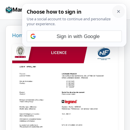
Skip
☰
Manuals+
to
To
content
na
Home
›
Sign in with Google