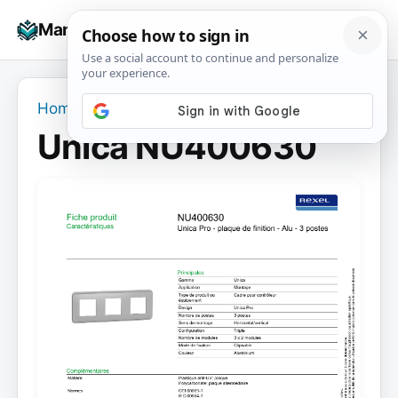
Skip
☰
Manuals+
to
To
content
na
Home
›
Unica NU400630
Unica NU400630