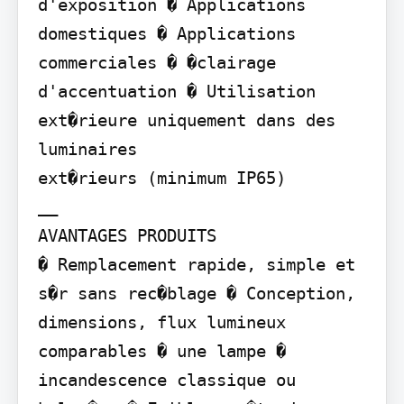
d'exposition � Applications 
domestiques � Applications 
commerciales � �clairage 
d'accentuation � Utilisation 
ext�rieure uniquement dans des 
luminaires

ext�rieurs (minimum IP65)

__

AVANTAGES PRODUITS

� Remplacement rapide, simple et 
s�r sans rec�blage � Conception, 
dimensions, flux lumineux 
comparables � une lampe � 
incandescence classique ou 