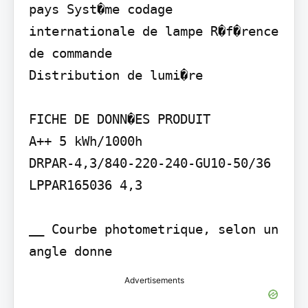
pays Syst�me codage 
internationale de lampe R�f�rence 
de commande

Distribution de lumi�re

FICHE DE DONN�ES PRODUIT

A++ 5 kWh/1000h

DRPAR-4,3/840-220-240-GU10-50/36 
LPPAR165036 4,3

__ Courbe photometrique, selon un 
angle donne
Advertisements