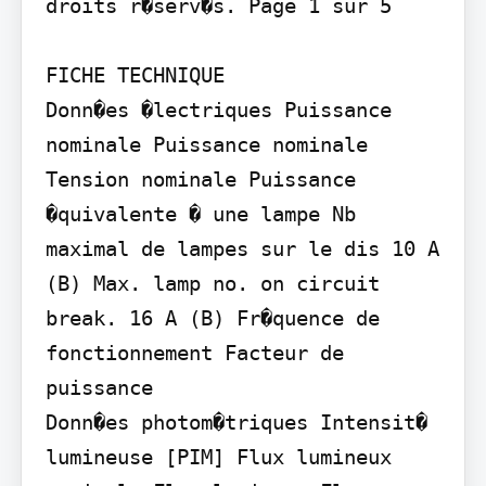
droits r�serv�s. Page 1 sur 5

FICHE TECHNIQUE

Donn�es �lectriques Puissance 
nominale Puissance nominale 
Tension nominale Puissance 
�quivalente � une lampe Nb 
maximal de lampes sur le dis 10 A 
(B) Max. lamp no. on circuit 
break. 16 A (B) Fr�quence de 
fonctionnement Facteur de 
puissance 

Donn�es photom�triques Intensit� 
lumineuse [PIM] Flux lumineux 