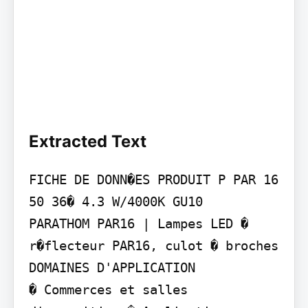
Extracted Text
FICHE DE DONN�ES PRODUIT P PAR 16 
50 36� 4.3 W/4000K GU10

PARATHOM PAR16 | Lampes LED � 
r�flecteur PAR16, culot � broches

DOMAINES D'APPLICATION

� Commerces et salles 