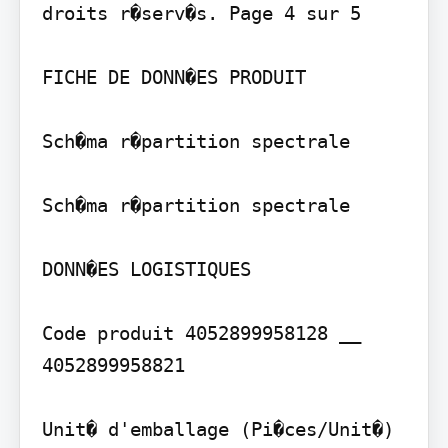
droits r�serv�s. Page 4 sur 5

FICHE DE DONN�ES PRODUIT

Sch�ma r�partition spectrale

Sch�ma r�partition spectrale

DONN�ES LOGISTIQUES

Code produit 4052899958128 __ 
4052899958821

Unit� d'emballage (Pi�ces/Unit�)
