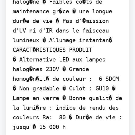
halog�ne � Faibles co�ts de 
maintenance gr�ce � une longue 
dur�e de vie � Pas d'�mission 
d'UV ni d'IR dans le faisceau 
lumineux � Allumage instantan�

CARACT�RISTIQUES PRODUIT

� Alternative LED aux lampes 
halog�nes 230V � Grande 
homog�n�it� de couleur :  6 SDCM 
� Non gradable � Culot : GU10 � 
Lampe en verre � Bonne qualit� de 
la lumi�re ; indice de rendu des 
couleurs Ra:  80 � Dur�e de vie : 
jusqu'� 15 000 h