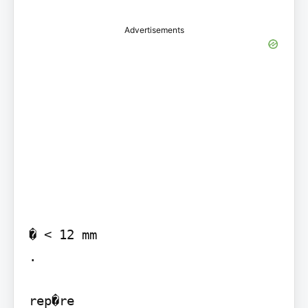
Advertisements
� < 12 mm

.

rep�re
