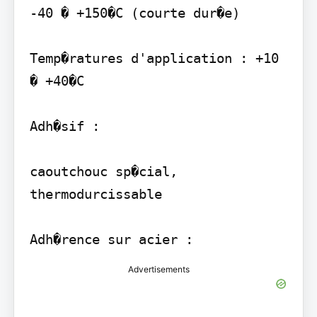
-40 � +150�C (courte dur�e)

Temp�ratures d'application : +10 
� +40�C

Adh�sif :

caoutchouc sp�cial, 
thermodurcissable

Advertisements