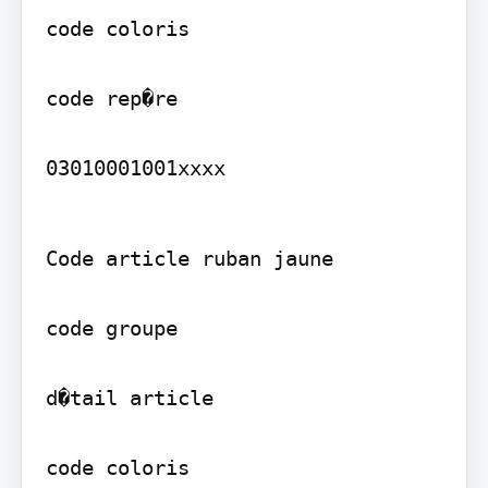
code coloris

code rep�re

03010001001xxxx
Code article ruban jaune

code groupe

d�tail article

code coloris
