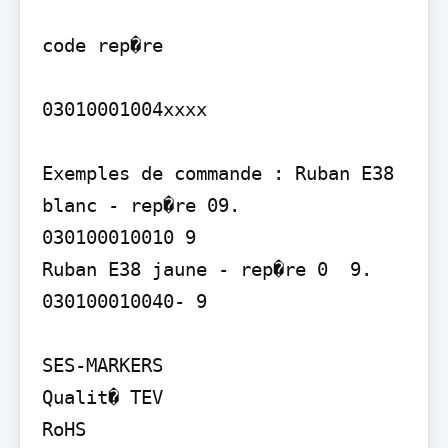
code rep�re

03010001004xxxx

Exemples de commande : Ruban E38 
blanc - rep�re 09.

030100010010 9

Ruban E38 jaune - rep�re 0  9.

030100010040- 9

SES-MARKERS

Qualit� TEV

RoHS