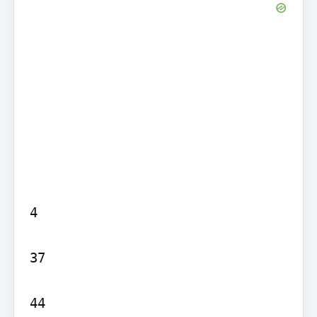
4

37

44
