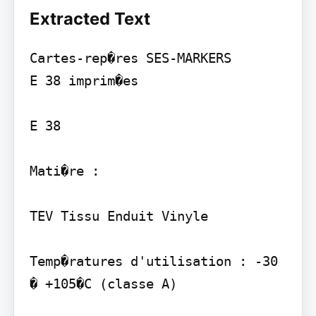
Extracted Text
Cartes-rep�res SES-MARKERS

E 38 imprim�es

E 38

Mati�re :

TEV Tissu Enduit Vinyle

Temp�ratures d'utilisation : -30 
� +105�C (classe A)
