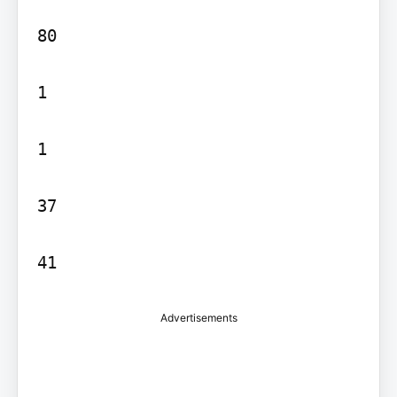
80

1

1

37

41
Advertisements