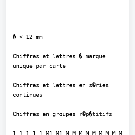
� < 12 mm

Chiffres et lettres � marque 
unique par carte

Chiffres et lettres en s�ries 
continues

Chiffres en groupes r�p�titifs

1 1 1 1 1 M1 M1 M M M M M M M M M 