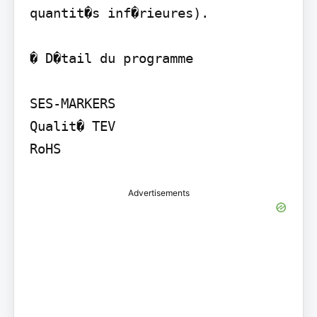
quantit�s inf�rieures).

� D�tail du programme

SES-MARKERS

Qualit� TEV

RoHS
Advertisements