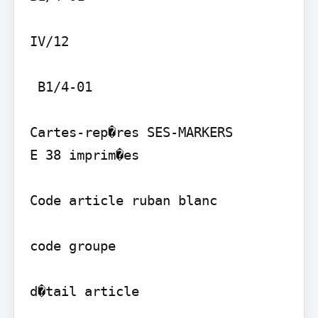
IV/12

 B1/4-01

Cartes-rep�res SES-MARKERS

E 38 imprim�es

Code article ruban blanc

code groupe

d�tail article
