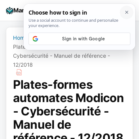
Skip
☰
Manuals+
to
To
content
na
Home
›
Plates-formes automates Modicon -
Cybersécurité - Manuel de référence -
12/2018
Plates-formes
automates Modicon
- Cybersécurité -
Manuel de
référence - 12/2018