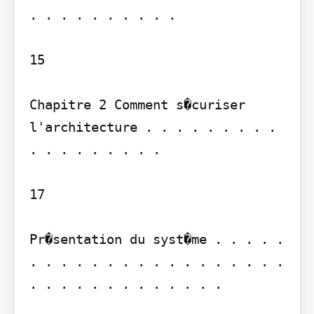
. . . . . . . . . .

15

Chapitre 2 Comment s�curiser 
l'architecture . . . . . . . . . 
. . . . . . . . .

17

Pr�sentation du syst�me . . . . . 
. . . . . . . . . . . . . . . . . 
. . . . . . . . . . . . .
