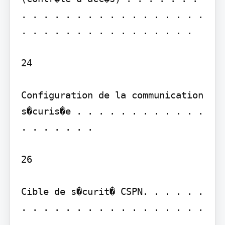
. . . . . . . . . . . . . . . . . 
. . . . . . . . . . . . . . . .

24

Configuration de la communication 
s�curis�e . . . . . . . . . . . . 
. . . . . . .

26

Cible de s�curit� CSPN. . . . . . 
. . . . . . . . . . . . . . . . . 
. . . . . . . . . . . . .
