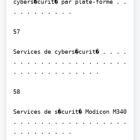
cybers�curit� par plate-forme . . 
. . . . . . . . .

57

Services de cybers�curit� . . . . 
. . . . . . . . . . . . . . . . . 
. . . . . . . . . . . . .

58

Services de s�curit� Modicon M340 
. . . . . . . . . . . . . . . . . 
. . . . . . . . .