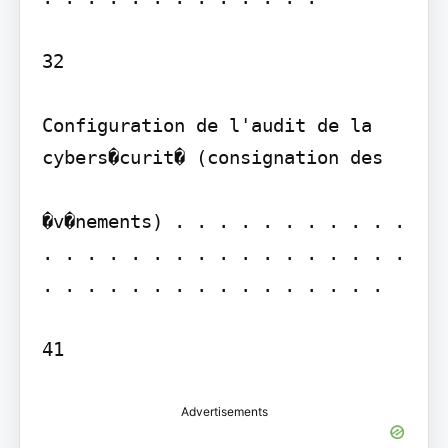
32

Configuration de l'audit de la 
cybers�curit� (consignation des

�v�nements) . . . . . . . . . . . 
. . . . . . . . . . . . . . . . . 
. . . . . . . . . . . . . . . .

Advertisements