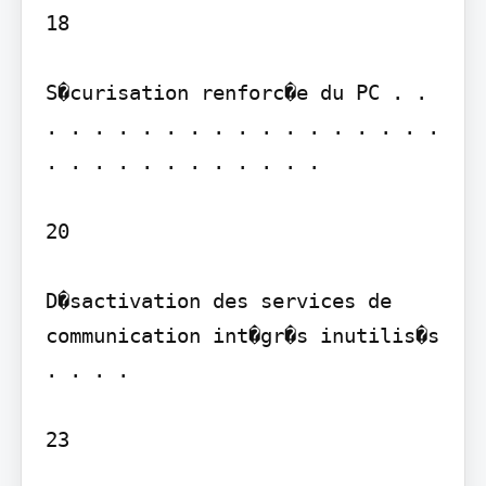
18

S�curisation renforc�e du PC . . 
. . . . . . . . . . . . . . . . . 
. . . . . . . . . . . .

20

D�sactivation des services de 
communication int�gr�s inutilis�s 
. . . .

23