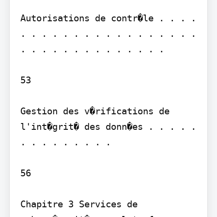
Autorisations de contr�le . . . . 
. . . . . . . . . . . . . . . . . 
. . . . . . . . . . . . . .

53

Gestion des v�rifications de 
l'int�grit� des donn�es . . . . . 
. . . . . . . . .

56

Chapitre 3 Services de 