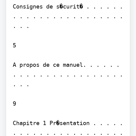
Consignes de s�curit� . . . . . . 
. . . . . . . . . . . . . . . . . 
. . .

5

A propos de ce manuel. . . . . . 
. . . . . . . . . . . . . . . . . 
. . .

9

Chapitre 1 Pr�sentation . . . . . 
. . . . . . . . . . . . . . . . . 