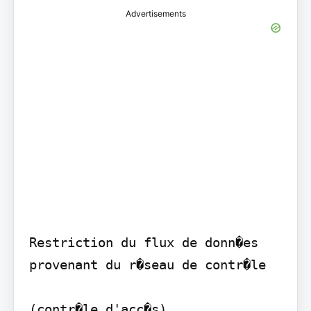
Advertisements
Restriction du flux de donn�es 
provenant du r�seau de contr�le

(contr�le d'acc�s) . . . . . . . 