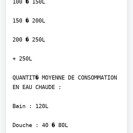
100 � 150L

150 � 200L

200 � 250L

+ 250L

QUANTIT� MOYENNE DE CONSOMMATION 
EN EAU CHAUDE :

Bain : 120L
