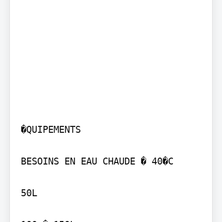
�QUIPEMENTS

BESOINS EN EAU CHAUDE � 40�C

50L
