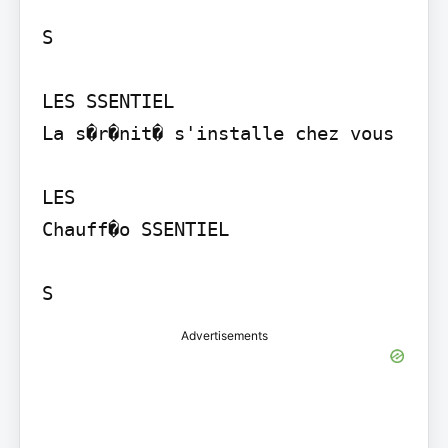
S

LES SSENTIEL

La s�r�nit� s'installe chez vous

LES

Chauff�o SSENTIEL

S
Advertisements