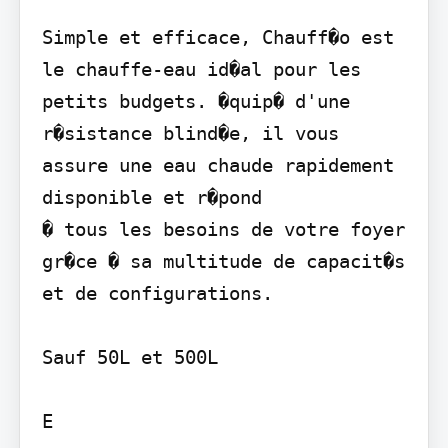
Simple et efficace, Chauff�o est 
le chauffe-eau id�al pour les 
petits budgets. �quip� d'une 
r�sistance blind�e, il vous 
assure une eau chaude rapidement 
disponible et r�pond

� tous les besoins de votre foyer 
gr�ce � sa multitude de capacit�s 
et de configurations.

Sauf 50L et 500L

E
