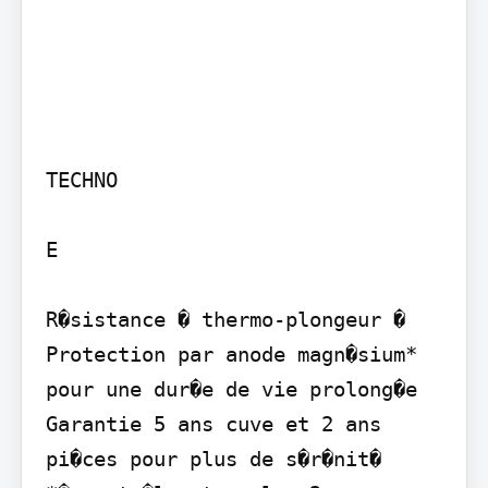
TECHNO

E

R�sistance � thermo-plongeur �

Protection par anode magn�sium* 
pour une dur�e de vie prolong�e

Garantie 5 ans cuve et 2 ans 
pi�ces pour plus de s�r�nit�
