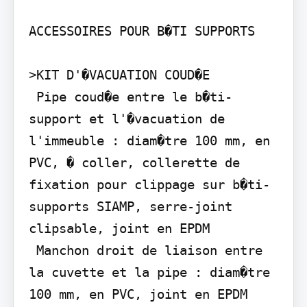
ACCESSOIRES POUR B�TI SUPPORTS

>KIT D'�VACUATION COUD�E

 Pipe coud�e entre le b�ti-
support et l'�vacuation de 
l'immeuble : diam�tre 100 mm, en 
PVC, � coller, collerette de 
fixation pour clippage sur b�ti-
supports SIAMP, serre-joint 
clipsable, joint en EPDM

 Manchon droit de liaison entre 
la cuvette et la pipe : diam�tre 
100 mm, en PVC, joint en EPDM
