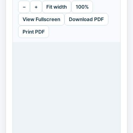
−
+
Fit width
100%
View Fullscreen
Download PDF
Print PDF