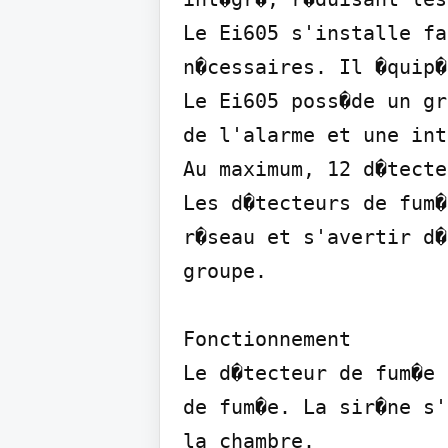
Le Ei605 s'installe fa
n�cessaires. Il �quip�
Le Ei605 poss�de un gr
de l'alarme et une int
Au maximum, 12 d�tecte
Les d�tecteurs de fum�
r�seau et s'avertir d�
groupe.

Fonctionnement

Le d�tecteur de fum�e 
de fum�e. La sir�ne s'
la chambre.