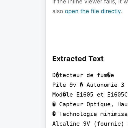
If the inline viewer fails, i
also
open the file directly
.
Extracted Text
D�tecteur de fum�e

Pile 9v � Autonomie 3 
Mod�le Ei605 et Ei605C
� Capteur Optique, Hau
� Technologie minimisa
Alcaline 9V (fournie) 