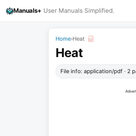
Skip
Manuals+
User Manuals Simplified.
to
content
Home
›
Heat
Heat
File info: application/pdf · 2
Adver