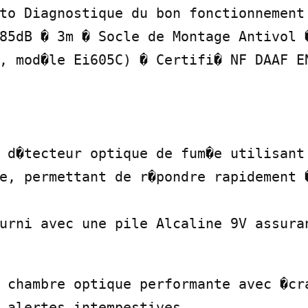
to Diagnostique du bon fonctionnement 
85dB � 3m � Socle de Montage Antivol �
, mod�le Ei605C) � Certifi� NF DAAF EN
 d�tecteur optique de fum�e utilisant 
e, permettant de r�pondre rapidement �
urni avec une pile Alcaline 9V assuran
 chambre optique performante avec �cra
 alertes intempestives
