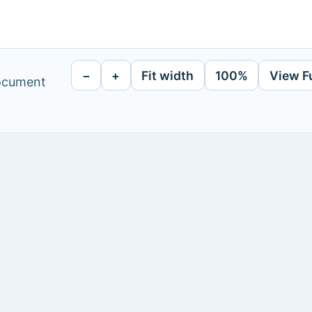
−
+
Fit width
100%
View F
document