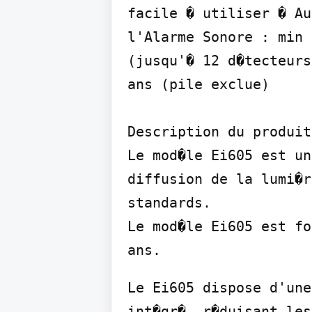
facile � utiliser � Au
l'Alarme Sonore : min 
(jusqu'� 12 d�tecteurs
ans (pile exclue)

Description du produit

Le mod�le Ei605 est un
diffusion de la lumi�r
standards.

Le mod�le Ei605 est fo
ans.
Le Ei605 dispose d'une
int�gr�, r�duisant les