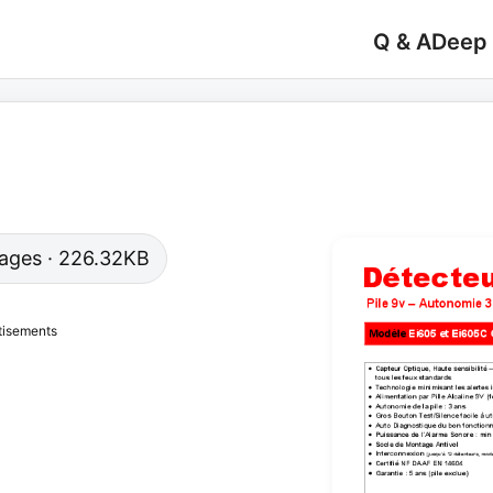
Q & A
Deep
 pages · 226.32KB
tisements