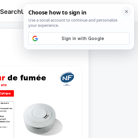
 Search
Upload
🔍
Search
for: