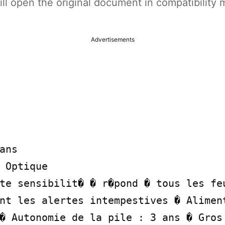
t will open the original document in compatibilit
Advertisements
ans

 Optique

te sensibilit� � r�pond � tous les feu
nt les alertes intempestives � Aliment
� Autonomie de la pile : 3 ans � Gros 