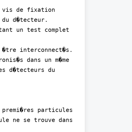
vis de fixation 
du d�tecteur.

ant un test complet 
�tre interconnect�s. 
onis�s dans un m�me 
s d�tecteurs du 
premi�res particules 
le ne se trouve dans 