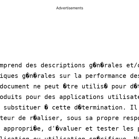
Advertisements
mprend des descriptions g�n�rales et/o
iques g�n�rales sur la performance des
document ne peut �tre utilis� pour d�t
oduits pour des applications utilisate
 substituer � cette d�termination. Il 
teur de r�aliser, sous sa propre respo
 appropri�e, d'�valuer et tester les p