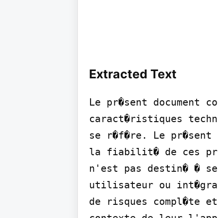
Extracted Text
Le pr�sent document co
caract�ristiques techn
se r�f�re. Le pr�sent 
la fiabilit� de ces pr
n'est pas destin� � se
utilisateur ou int�gra
de risques compl�te et