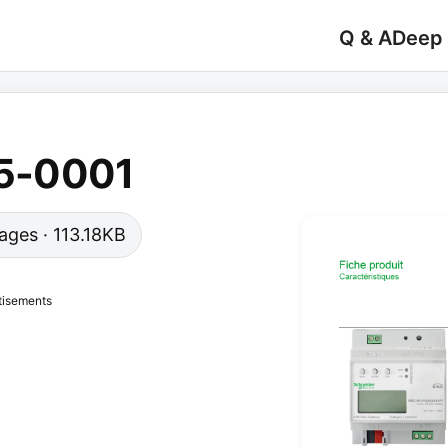
Q & A
Deep
5-0001
pages · 113.18KB
tisements