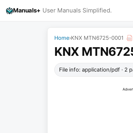
Skip
Manuals+
User Manuals Simplified.
to
content
Home
›
KNX MTN6725-0001
KNX MTN672
File info: application/pdf · 2 
Adver