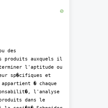
u des 
 produits auxquels il 
erminer l'aptitude ou 
ur sp�cifiques et 
appartient � chaque 
nsabilit�, l'analyse 
roduits dans le 