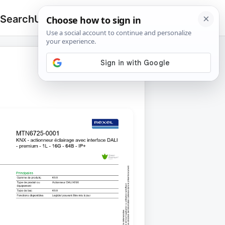
 Search
Upload
🔍
Search
for: