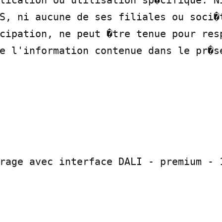
lication ou utilisation sp�cifique. Ni
S, ni aucune de ses filiales ou soci�t
cipation, ne peut �tre tenue pour resp
e l'information contenue dans le pr�s
rage avec interface DALI - premium - 1