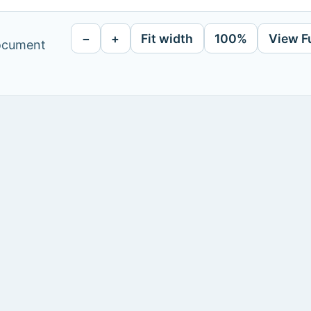
−
+
Fit width
100%
View F
document