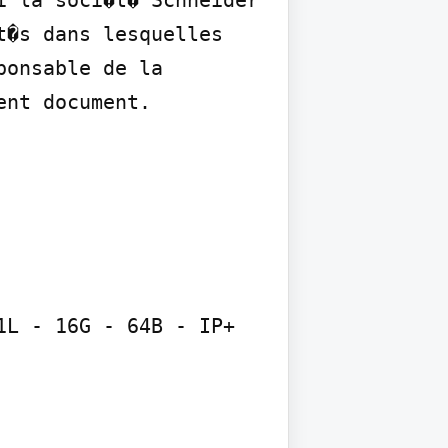
 la soci�t� Schneider 
�s dans lesquelles 
onsable de la 
ent document.
L - 16G - 64B - IP+
