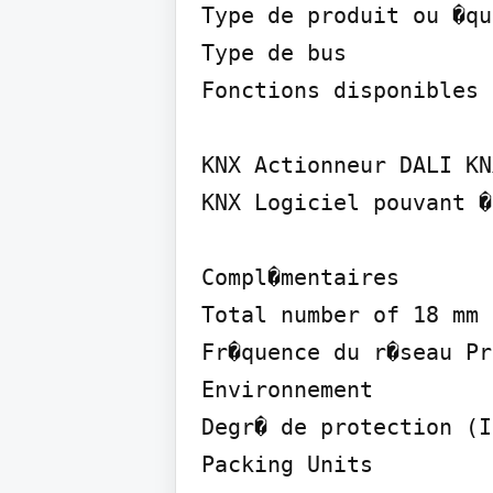
Type de produit ou �qu
Type de bus

Fonctions disponibles

KNX Actionneur DALI KNX
KNX Logiciel pouvant �
Compl�mentaires

Total number of 18 mm 
Fr�quence du r�seau Pr
Environnement

Degr� de protection (IP
Packing Units