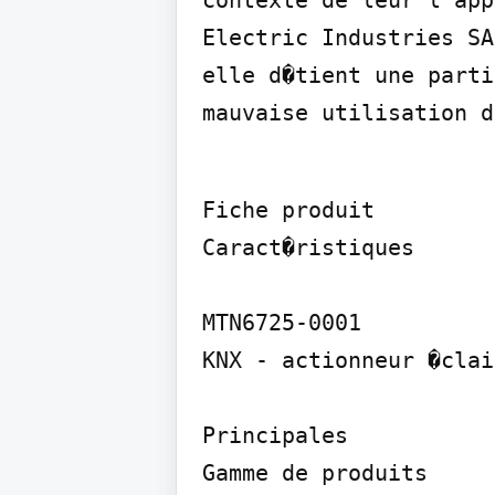
contexte de leur l'app
Electric Industries SA
elle d�tient une parti
mauvaise utilisation d
Fiche produit

Caract�ristiques

MTN6725-0001

KNX - actionneur �clai
Principales

Gamme de produits
