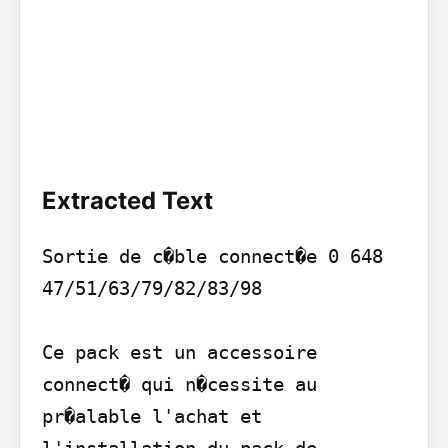
Extracted Text
Sortie de c�ble connect�e 0 648 
47/51/63/79/82/83/98

Ce pack est un accessoire 
connect� qui n�cessite au 
pr�alable l'achat et 
l'installation du pack de 