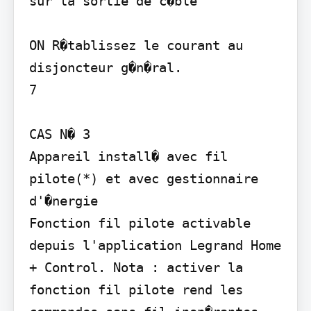
sur la sortie de c�ble

ON R�tablissez le courant au 
disjoncteur g�n�ral.

7

CAS N� 3

Appareil install� avec fil 
pilote(*) et avec gestionnaire 
d'�nergie

Fonction fil pilote activable 
depuis l'application Legrand Home 
+ Control. Nota : activer la 
fonction fil pilote rend les 