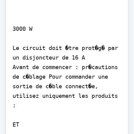
3000 W

Le circuit doit �tre prot�g� par 
un disjoncteur de 16 A

Avant de commencer : pr�cautions 
de c�blage Pour commander une 
sortie de c�ble connect�e, 
utilisez uniquement les produits 
:

ET
