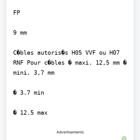
FP

9 mm

C�bles autoris�s H05 VVF ou H07 
RNF Pour c�bles � maxi. 12,5 mm � 
mini. 3,7 mm

� 3.7 min

� 12.5 max
Advertisements