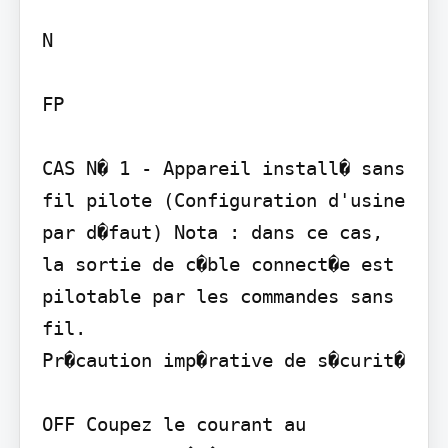
N

FP

CAS N� 1 - Appareil install� sans 
fil pilote (Configuration d'usine 
par d�faut) Nota : dans ce cas, 
la sortie de c�ble connect�e est 
pilotable par les commandes sans 
fil.

Pr�caution imp�rative de s�curit�

OFF Coupez le courant au 