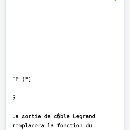
FP (*)

5

La sortie de c�ble Legrand 
remplacera la fonction du 