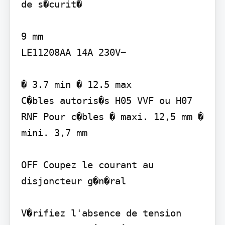
de s�curit�

9 mm

LE11208AA 14A 230V~

� 3.7 min � 12.5 max

C�bles autoris�s H05 VVF ou H07 
RNF Pour c�bles � maxi. 12,5 mm � 
mini. 3,7 mm

OFF Coupez le courant au 
disjoncteur g�n�ral

V�rifiez l'absence de tension 