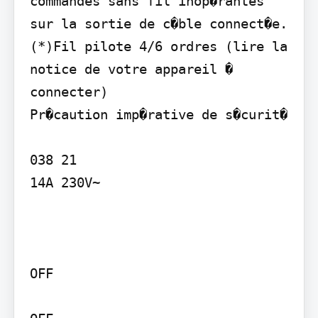
commandes sans fil inop�rantes 
sur la sortie de c�ble connect�e.

(*)Fil pilote 4/6 ordres (lire la 
notice de votre appareil � 
connecter)

Pr�caution imp�rative de s�curit�

038 21

14A 230V~

OFF
