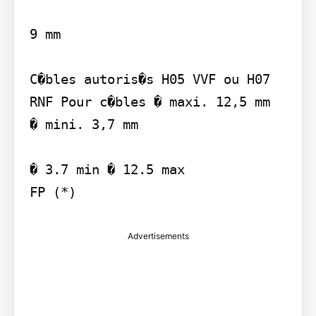
9 mm

C�bles autoris�s H05 VVF ou H07 
RNF Pour c�bles � maxi. 12,5 mm

� mini. 3,7 mm

� 3.7 min � 12.5 max

Advertisements