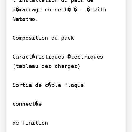
d�marrage connect� �...� with 
Netatmo.

Composition du pack

Caract�ristiques �lectriques 
(tableau des charges)

Sortie de c�ble Plaque

connect�e

de finition
