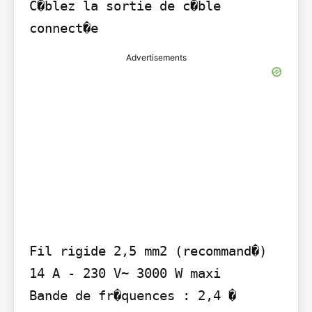
C�blez la sortie de c�ble 
connect�e
Advertisements
Fil rigide 2,5 mm2 (recommand�)

14 A - 230 V~ 3000 W maxi

Bande de fr�quences : 2,4 � 