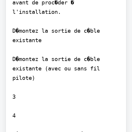
avant de proc�der � 
l'installation.

D�montez la sortie de c�ble 
existante

D�montez la sortie de c�ble 
existante (avec ou sans fil 
pilote)

3

4
