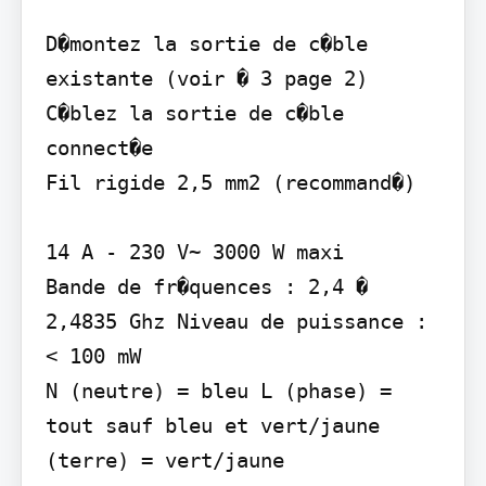
D�montez la sortie de c�ble 
existante (voir � 3 page 2)

C�blez la sortie de c�ble 
connect�e

Fil rigide 2,5 mm2 (recommand�)

14 A - 230 V~ 3000 W maxi

Bande de fr�quences : 2,4 � 
2,4835 Ghz Niveau de puissance : 
< 100 mW

N (neutre) = bleu L (phase) = 
tout sauf bleu et vert/jaune

(terre) = vert/jaune
