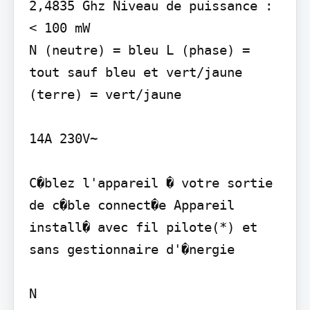
2,4835 Ghz Niveau de puissance : 
< 100 mW

N (neutre) = bleu L (phase) = 
tout sauf bleu et vert/jaune

(terre) = vert/jaune

14A 230V~

C�blez l'appareil � votre sortie 
de c�ble connect�e Appareil 
install� avec fil pilote(*) et 
sans gestionnaire d'�nergie

N
