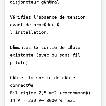
disjoncteur g�n�ral

V�rifiez l'absence de tension 
avant de proc�der � 
l'installation.

D�montez la sortie de c�ble 
existante (avec ou sans fil 
pilote)

C�blez la sortie de c�ble 
connect�e

Fil rigide 2,5 mm2 (recommand�)

14 A - 230 V~ 3000 W maxi
