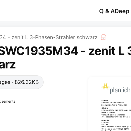
Q & A
Deep
- zenit L 3-Phasen-Strahler schwarz
WC1935M34 - zenit L 
arz
 pages · 826.32KB
tisements