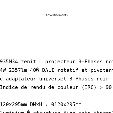
Advertisements
935M34 zenit L projecteur 3-Phases noi
4W 2357lm 40� DALI rotatif et pivotan
c adaptateur universel 3 Phases noir

Indice de rendu de couleur (IRC) > 90 
120x295mm DMxH : 0120x295mm
