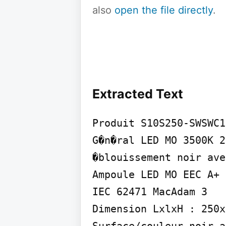
also
open the file directly
.
Extracted Text
Produit S10S250-SWSWC1
G�n�ral LED MO 3500K 2
�blouissement noir ave
Ampoule LED MO EEC A+ 
IEC 62471 MacAdam 3

Dimension LxlxH : 250x