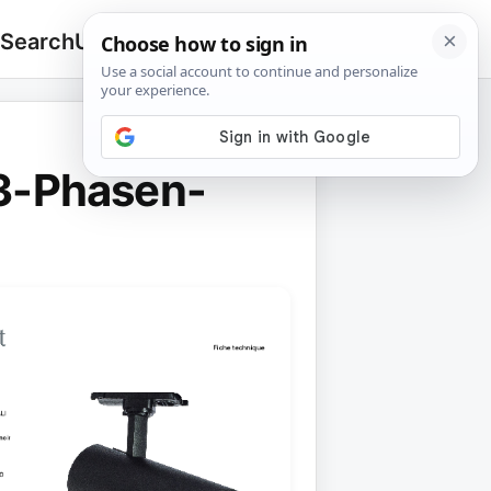
 Search
Upload
🔍
Search
for:
3-Phasen-