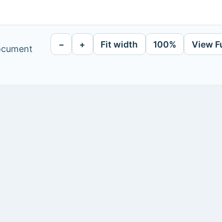
−
+
Fit width
100%
View F
document