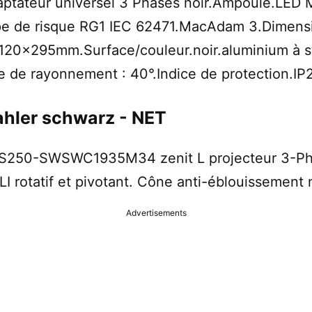
aptateur universel 3 Phases noir.Ampoule.LED 
pe de risque RG1 IEC 62471.MacAdam 3.Dimensi
x295mm.Surface/couleur.noir.aluminium à st
 de rayonnement : 40°.Indice de protection.IP2
ahler schwarz - NET
S10S250-SWSWC1935M34 zenit L projecteur 3-Ph
rotatif et pivotant. Cône anti-éblouissement n
Advertisements