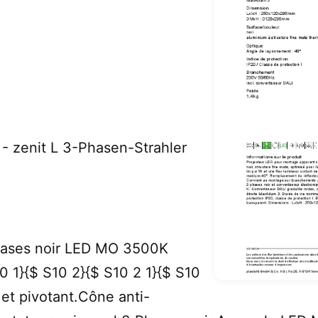
enit L 3-Phasen-Strahler
Phases noir LED MO 3500K
 1}{$ S10 2}{$ S10 2 1}{$ S10
f et pivotant.Cône anti-