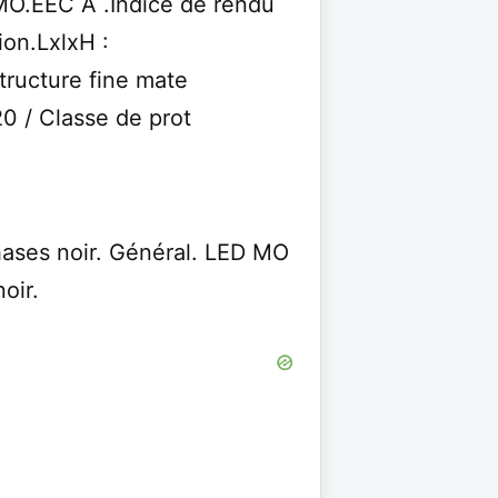
MO.EEC A .Indice de rendu
on.LxlxH :
ructure fine mate
0 / Classe de prot
ases noir. Général. LED MO
oir.