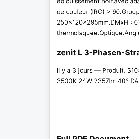
éblouissement noir.avec ad
de couleur (IRC) > 90.Grou
250x120x295mm.DMxH : 0120
thermolaquée.Optique.Angle
zenit L 3-Phasen-Str
il y a 3 jours — Produit. 
3500K 24W 2357lm 40° DALI 
Full PDF Document