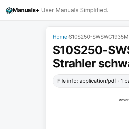
Skip
Manuals+
User Manuals Simplified.
to
content
Home
›
S10S250-SWSWC1935M34 
S10S250-SWS
Strahler schw
File info: application/pdf · 1
Adver