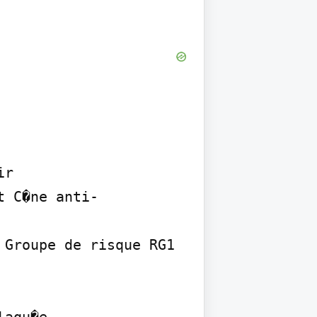
r

t C�ne anti-
Groupe de risque RG1 