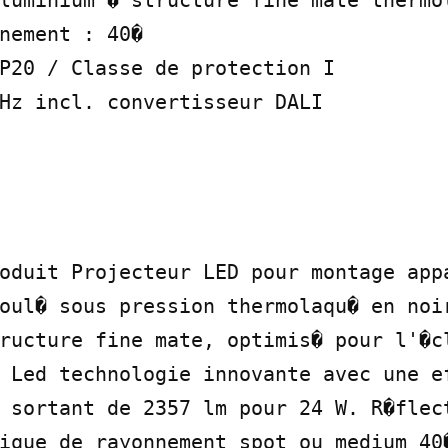
luminium � structure fine mate thermol
nement : 40�

P20 / Classe de protection I

Hz incl. convertisseur DALI

oduit Projecteur LED pour montage appa
oul� sous pression thermolaqu� en noi
ructure fine mate, optimis� pour l'�cl
 Led technologie innovante avec une ef
 sortant de 2357 lm pour 24 W. R�flect
ique de rayonnement spot ou medium 40�