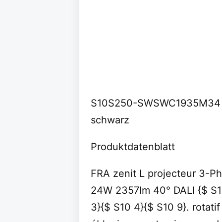
S10S250-SWSWC1935M34 - z
schwarz
Produktdatenblatt
FRA zenit L projecteur 3-
24W 2357lm 40° DALI {$ S10
3}{$ S10 4}{$ S10 9}. rotati