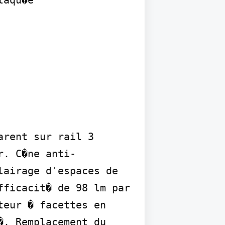
aqu�e

rent sur rail 3 
r. C�ne anti-
airage d'espaces de 
ficacit� de 98 lm par 
eur � facettes en 
. Remplacement du 