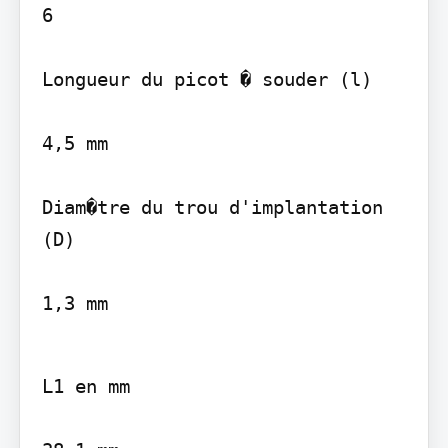
6

Longueur du picot � souder (l)

4,5 mm

Diam�tre du trou d'implantation 
(D)

1,3 mm
L1 en mm
