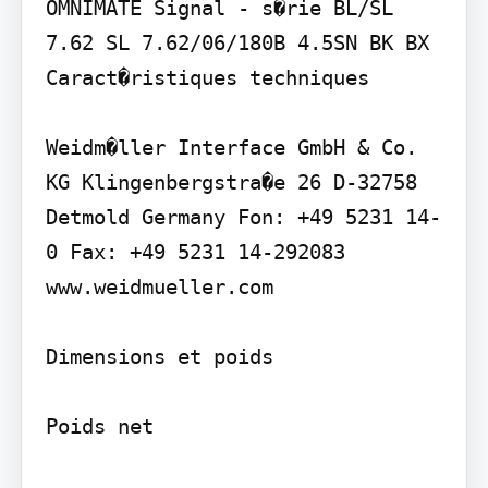
OMNIMATE Signal - s�rie BL/SL 
7.62 SL 7.62/06/180B 4.5SN BK BX

Caract�ristiques techniques

Weidm�ller Interface GmbH & Co. 
KG Klingenbergstra�e 26 D-32758 
Detmold Germany Fon: +49 5231 14-
0 Fax: +49 5231 14-292083 
www.weidmueller.com

Dimensions et poids

Poids net
