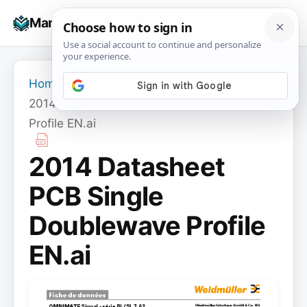
Skip
☰
Manuals+
to
To
content
na
Home
›
2014 Datasheet PCB Single Doublewave
Profile EN.ai
2014 Datasheet
PCB Single
Doublewave Profile
EN.ai