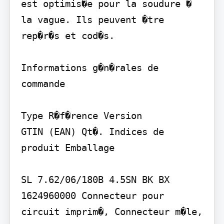
est optimis�e pour la soudure � 
la vague. Ils peuvent �tre 
rep�r�s et cod�s.

Informations g�n�rales de 
commande

Type R�f�rence Version

GTIN (EAN) Qt�. Indices de 
produit Emballage

SL 7.62/06/180B 4.5SN BK BX 
1624960000 Connecteur pour 
circuit imprim�, Connecteur m�le, 