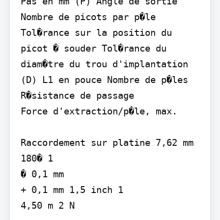
Pas en mm (P) Angle de sortie 
Nombre de picots par p�le 
Tol�rance sur la position du 
picot � souder Tol�rance du 
diam�tre du trou d'implantation 
(D) L1 en pouce Nombre de p�les 
R�sistance de passage

Force d'extraction/p�le, max.

Raccordement sur platine 7,62 mm 
180� 1

� 0,1 mm

+ 0,1 mm 1,5 inch 1

4,50 m 2 N
