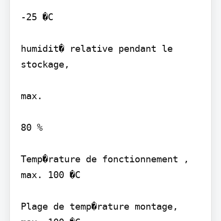
-25 �C

humidit� relative pendant le 
stockage,

max.

80 %

Temp�rature de fonctionnement , 
max. 100 �C

Plage de temp�rature montage, 