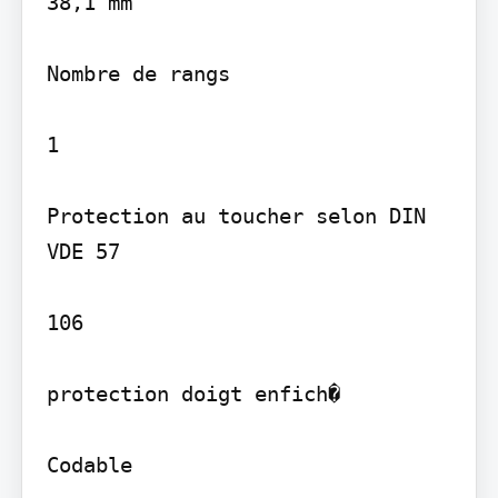
38,1 mm

Nombre de rangs

1

Protection au toucher selon DIN 
VDE 57

106

protection doigt enfich�

Codable
