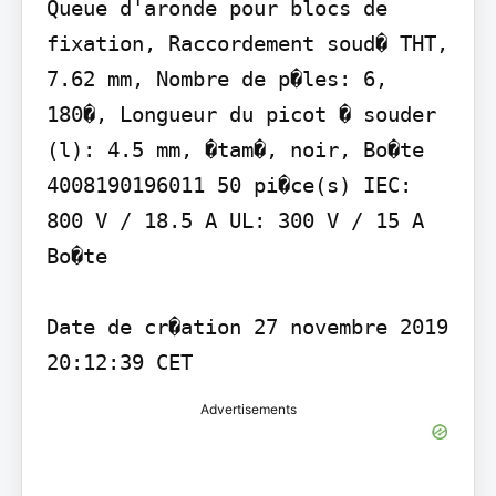
Queue d'aronde pour blocs de 
fixation, Raccordement soud� THT, 
7.62 mm, Nombre de p�les: 6, 
180�, Longueur du picot � souder 
(l): 4.5 mm, �tam�, noir, Bo�te 
4008190196011 50 pi�ce(s) IEC: 
800 V / 18.5 A UL: 300 V / 15 A 
Bo�te

Date de cr�ation 27 novembre 2019 
20:12:39 CET
Advertisements