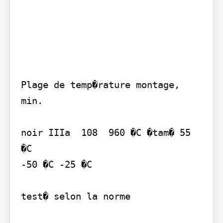
Plage de temp�rature montage, 
min.

noir IIIa  108  960 �C �tam� 55 
�C

-50 �C -25 �C

test� selon la norme
