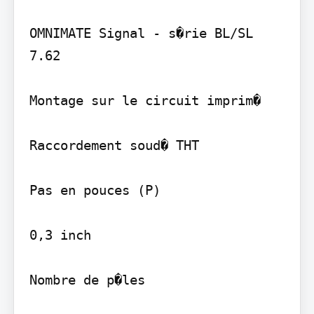
OMNIMATE Signal - s�rie BL/SL 
7.62

Montage sur le circuit imprim�

Raccordement soud� THT

Pas en pouces (P)

0,3 inch

Nombre de p�les
