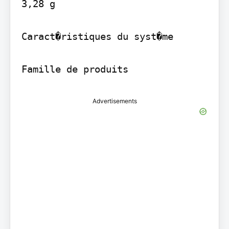
3,28 g

Caract�ristiques du syst�me

Advertisements