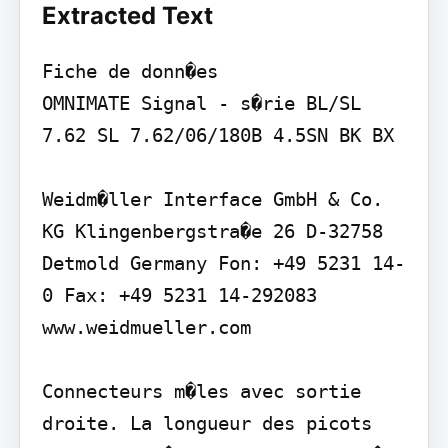
Extracted Text
Fiche de donn�es

OMNIMATE Signal - s�rie BL/SL 
7.62 SL 7.62/06/180B 4.5SN BK BX

Weidm�ller Interface GmbH & Co. 
KG Klingenbergstra�e 26 D-32758 
Detmold Germany Fon: +49 5231 14-
0 Fax: +49 5231 14-292083 
www.weidmueller.com

Connecteurs m�les avec sortie 
droite. La longueur des picots 