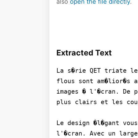
also
open the file directly
.
Extracted Text
La s�rie QET triate le
flous sont am�lior�s a
images � l'�cran. De p
plus clairs et les cou
Le design �l�gant vous
l'�cran. Avec un large