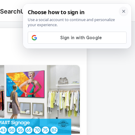
 Search
Upload
🔍
Search
for: