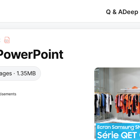
Q & A
Deep
t
PowerPoint
 pages · 1.35MB
tisements