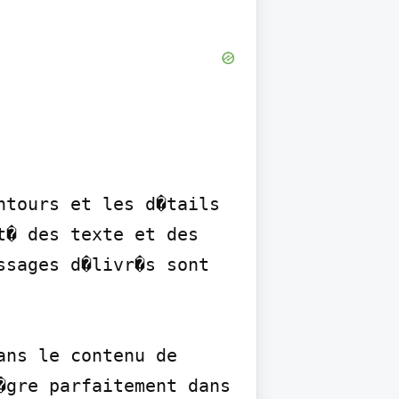
tours et les d�tails 
� des texte et des 
sages d�livr�s sont 
ns le contenu de 
gre parfaitement dans 