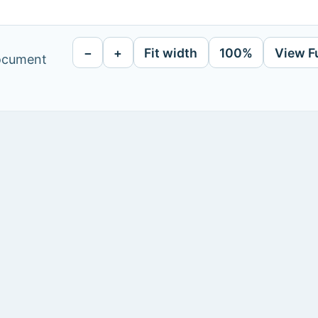
−
+
Fit width
100%
View F
document