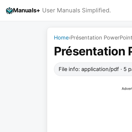
Skip
Manuals+
User Manuals Simplified.
to
content
Home
›
Présentation PowerPoin
Présentation 
File info: application/pdf · 5
Adver