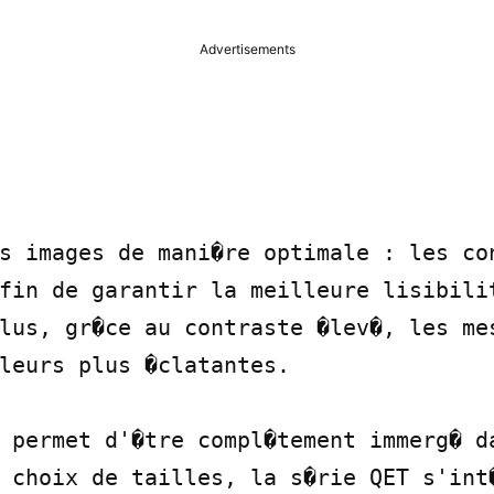
Advertisements
s images de mani�re optimale : les con
fin de garantir la meilleure lisibilit
lus, gr�ce au contraste �lev�, les mes
leurs plus �clatantes.

 permet d'�tre compl�tement immerg� da
 choix de tailles, la s�rie QET s'int�