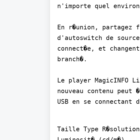
n'importe quel environ
En r�union, partagez f
d'autoswitch de source
connect�e, et changent
branch�.

Le player MagicINFO Li
nouveau contenu peut �
USB en se connectant d
Taille Type R�solution
Luminosit� (cd/m�)
