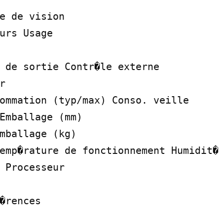
e de vision

urs Usage

 de sortie Contr�le externe



ommation (typ/max) Conso. veille

Emballage (mm)

mballage (kg)

emp�rature de fonctionnement Humidit� 
 Processeur

�rences
