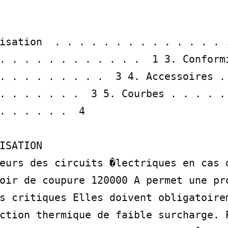
isation  . . . . . . . . . . . . . . .
. . . . . . . . . . . .  1 3. Conformi
. . . . . . . . .  3 4. Accessoires . 
. . . . . . .  3 5. Courbes . . . . . 
. . . . . .  4

ISATION

eurs des circuits �lectriques en cas d
oir de coupure 120000 A permet une pro
s critiques Elles doivent obligatoirem
ction thermique de faible surcharge. P