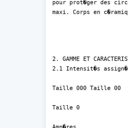
pour prot�ger des circ
maxi. Corps en c�ramiq
2. GAMME ET CARACTERIS
2.1 Intensit�s assign�e
Taille 000 Taille 00

Taille 0

Amp�res
