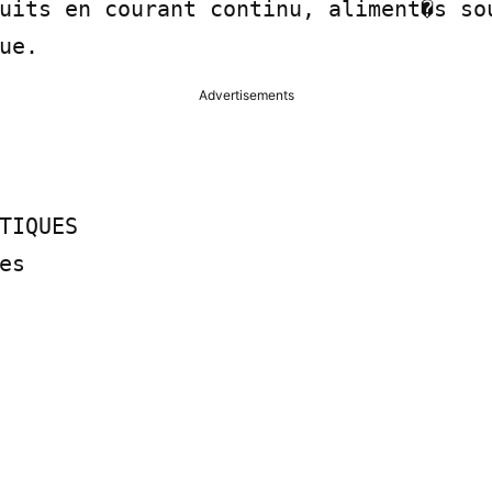
uits en courant continu, aliment�s sou
ue.
Advertisements
TIQUES

s
