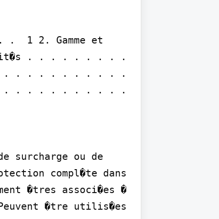
 .  1 2. Gamme et 
t�s . . . . . . . . . 
. . . . . . . . . . . 
. . . . . . . . . . . 
e surcharge ou de 
tection compl�te dans 
ent �tres associ�es � 
euvent �tre utilis�es 