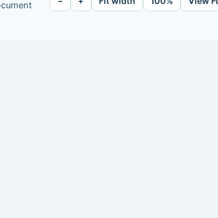
−
+
Fit width
100%
View F
document