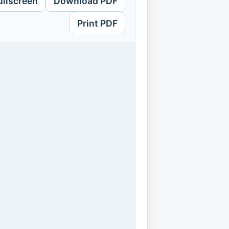
ullscreen
Download PDF
Print PDF