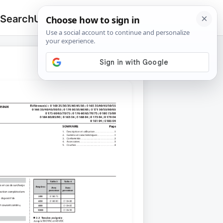
 Search
Upload
🔍
Search
for: