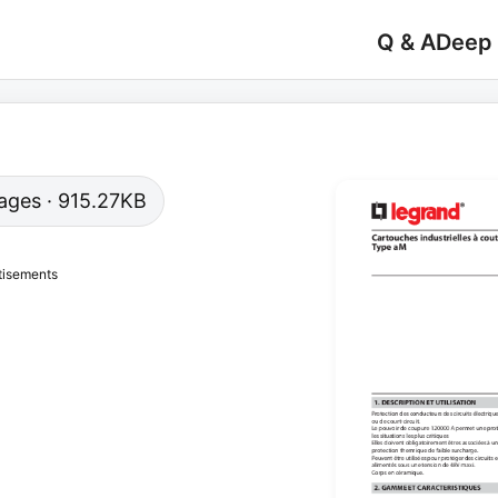
Q & A
Deep
 pages · 915.27KB
tisements