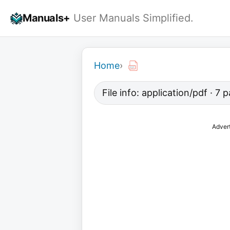
Skip
Manuals+
User Manuals Simplified.
to
content
Home
›
File info: application/pdf · 7
Adver