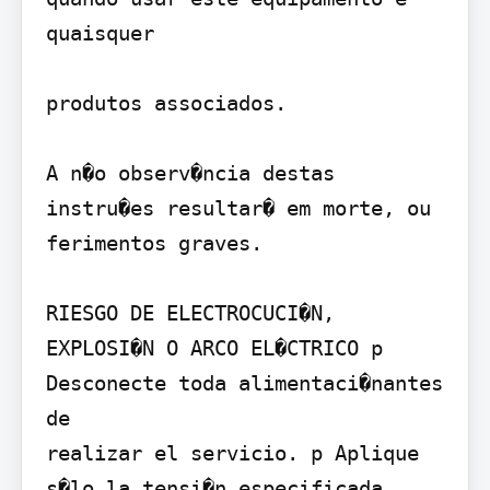
quaisquer

produtos associados.

A n�o observ�ncia destas 
instru�es resultar� em morte, ou 
ferimentos graves.

RIESGO DE ELECTROCUCI�N, 
EXPLOSI�N O ARCO EL�CTRICO p 
Desconecte toda alimentaci�nantes 
de

realizar el servicio. p Aplique 
s�lo la tensi�n especificada
