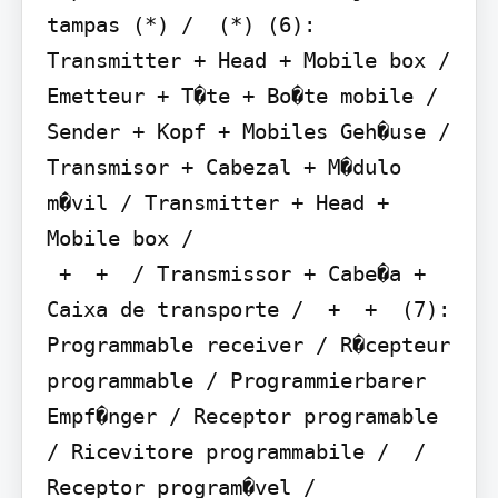
tampas (*) /  (*) (6): 
Transmitter + Head + Mobile box / 
Emetteur + T�te + Bo�te mobile / 
Sender + Kopf + Mobiles Geh�use / 
Transmisor + Cabezal + M�dulo 
m�vil / Transmitter + Head + 
Mobile box /

 +  +  / Transmissor + Cabe�a + 
Caixa de transporte /  +  +  (7): 
Programmable receiver / R�cepteur 
programmable / Programmierbarer 
Empf�nger / Receptor programable 
/ Ricevitore programmabile /  / 
Receptor program�vel /