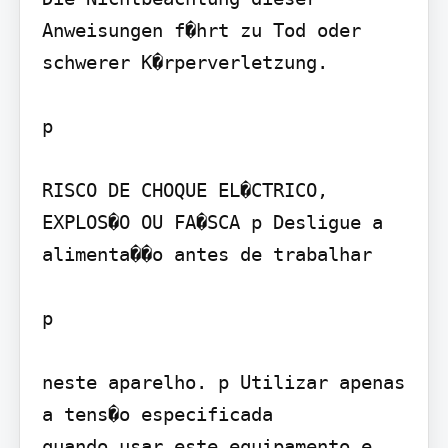
Anweisungen f�hrt zu Tod oder 
schwerer K�rperverletzung.

p 

RISCO DE CHOQUE EL�CTRICO, 
EXPLOS�O OU FA�SCA p Desligue a 
alimenta��o antes de trabalhar

p  

neste aparelho. p Utilizar apenas 
a tens�o especificada

quando usar este equipamento e 