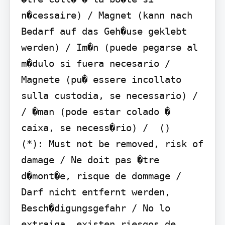
n�cessaire) / Magnet (kann nach 
Bedarf auf das Geh�use geklebt 
werden) / Im�n (puede pegarse al 
m�dulo si fuera necesario / 
Magnete (pu� essere incollato 
sulla custodia, se necessario) /  
/ �man (pode estar colado � 
caixa, se necess�rio) /  ()

(*): Must not be removed, risk of 
damage / Ne doit pas �tre 
d�mont�e, risque de dommage / 
Darf nicht entfernt werden, 
Besch�digungsgefahr / No lo 
extraiga, existen riesgos de 