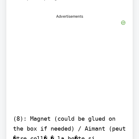
Advertisements
(8): Magnet (could be glued on 
the box if needed) / Aimant (peut 
�tre coll� � la bo�te si 