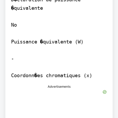
�quivalente

No

Puissance �quivalente (W)

-

Advertisements