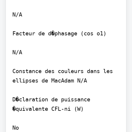
N/A

Facteur de d�phasage (cos o1)

N/A

Constance des couleurs dans les 
ellipses de MacAdam N/A

D�claration de puissance 
�quivalente CFL-ni (W)

No
