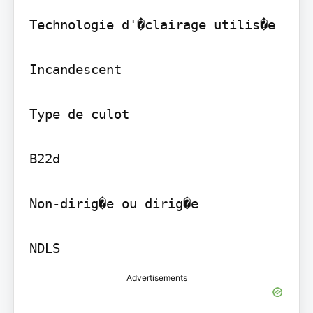
Technologie d'�clairage utilis�e

Incandescent

Type de culot

B22d

Non-dirig�e ou dirig�e

NDLS
Advertisements