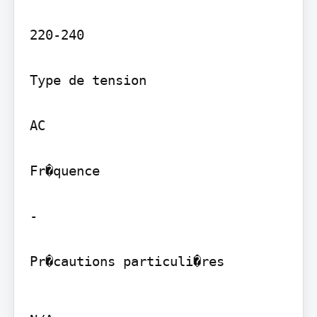
220-240

Type de tension

AC

Fr�quence

-

Pr�cautions particuli�res