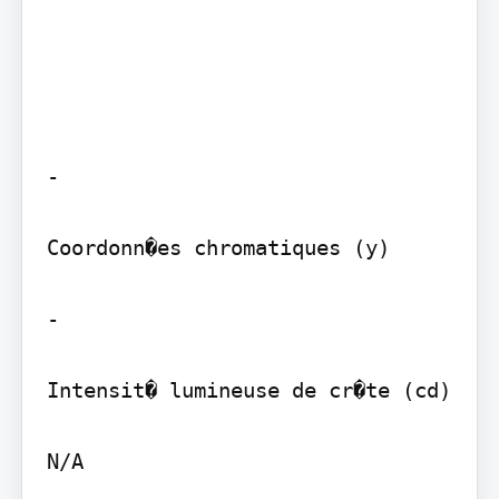
-

Coordonn�es chromatiques (y)

-

Intensit� lumineuse de cr�te (cd)

N/A
