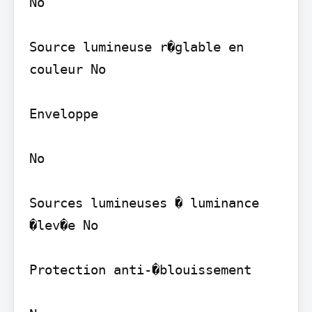
No

Source lumineuse r�glable en 
couleur No

Enveloppe

No

Sources lumineuses � luminance 
�lev�e No

Protection anti-�blouissement
