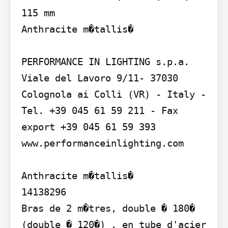
115 mm

Anthracite m�tallis�

PERFORMANCE IN LIGHTING s.p.a. 
Viale del Lavoro 9/11- 37030 
Colognola ai Colli (VR) - Italy - 
Tel. +39 045 61 59 211 - Fax 
export +39 045 61 59 393 
www.performanceinlighting.com

Anthracite m�tallis�

14138296

Bras de 2 m�tres, double � 180� 
(double � 120�) , en tube d'acier 