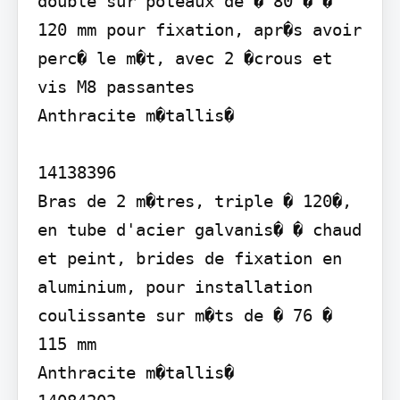
double sur poteaux de � 80 � � 
120 mm pour fixation, apr�s avoir 
perc� le m�t, avec 2 �crous et 
vis M8 passantes

Anthracite m�tallis�

14138396

Bras de 2 m�tres, triple � 120�, 
en tube d'acier galvanis� � chaud 
et peint, brides de fixation en 
aluminium, pour installation 
coulissante sur m�ts de � 76 � 
115 mm

Anthracite m�tallis�
