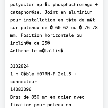
polyester apr�s phosphochromage + 
cataphor�se. Joint en aluminium 
pour installation en t�te de m�t 
sur poteaux de � 60-62 ou � 76-78 
mm. Position horizontale ou 
inclin�e de 25�

Anthracite m�tallis�

3102824

1 m C�ble H07RN-F 2x1,5 + 
connecteur

14082096

Bras de 850 mm en acier avec 
fixation pour poteau en 