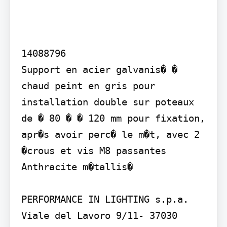
14088796

Support en acier galvanis� � 
chaud peint en gris pour 
installation double sur poteaux 
de � 80 � � 120 mm pour fixation, 
apr�s avoir perc� le m�t, avec 2 
�crous et vis M8 passantes

Anthracite m�tallis�

PERFORMANCE IN LIGHTING s.p.a. 
Viale del Lavoro 9/11- 37030 