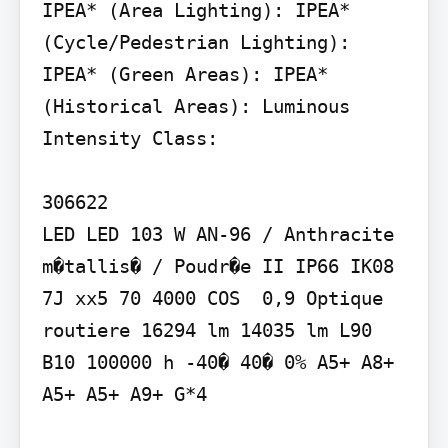
IPEA* (Area Lighting): IPEA* 
(Cycle/Pedestrian Lighting): 
IPEA* (Green Areas): IPEA* 
(Historical Areas): Luminous 
Intensity Class:

306622

LED LED 103 W AN-96 / Anthracite 
m�tallis� / Poudr�e II IP66 IK08 
7J xx5 70 4000 COS  0,9 Optique 
routiere 16294 lm 14035 lm L90 
B10 100000 h -40� 40� 0% A5+ A8+ 
A5+ A5+ A9+ G*4
