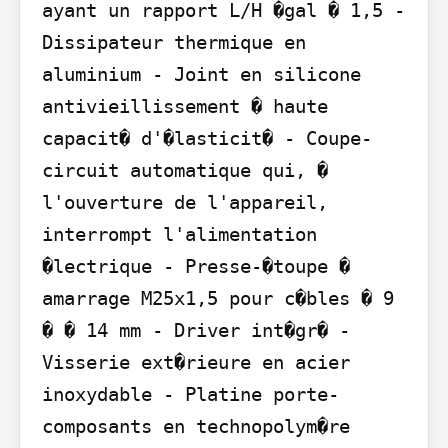
ayant un rapport L/H �gal � 1,5 - 
Dissipateur thermique en 
aluminium - Joint en silicone 
antivieillissement � haute 
capacit� d'�lasticit� - Coupe-
circuit automatique qui, � 
l'ouverture de l'appareil, 
interrompt l'alimentation 
�lectrique - Presse-�toupe � 
amarrage M25x1,5 pour c�bles � 9 
� � 14 mm - Driver int�gr� - 
Visserie ext�rieure en acier 
inoxydable - Platine porte-
composants en technopolym�re 