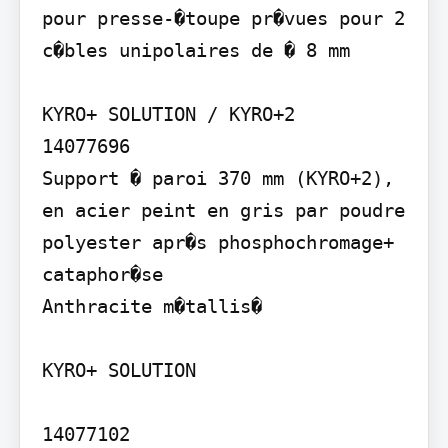
pour presse-�toupe pr�vues pour 2 
c�bles unipolaires de � 8 mm

KYRO+ SOLUTION / KYRO+2

14077696

Support � paroi 370 mm (KYRO+2), 
en acier peint en gris par poudre 
polyester apr�s phosphochromage+ 
cataphor�se

Anthracite m�tallis�

KYRO+ SOLUTION

14077102
