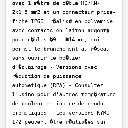
avec 1 m�tre de c�ble H07RN-F 
2x1,5 mm2 et un connecteur prise-
fiche IP66, r�alis� en polyamide 
avec contacts en laiton argent�, 
pour c�bles �9 - �14 mm, qui 
permet le branchement au r�seau 
sans ouvrir le bo�tier 
d'�clairage - Versions avec 
r�duction de puissance 
automatique (RPA) - Consultez 
l'usine pour d'autres temp�rature 
de couleur et indice de rendu 
cromatiques - Les versions KYRO+ 
1/2 peuvent �tre r�alis�es sur 