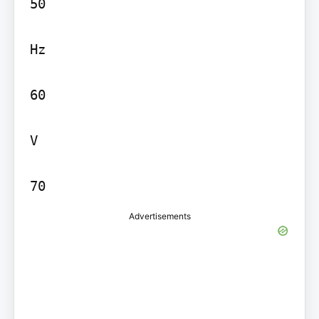
50

Hz

60

V

70
Advertisements