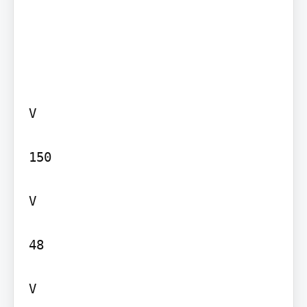
V

150

V

48

V
