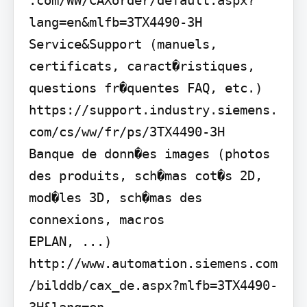
.com/WW/CAXorder/default.aspx?
lang=en&mlfb=3TX4490-3H

Service&Support (manuels, 
certificats, caract�ristiques, 
questions fr�quentes FAQ, etc.) 
https://support.industry.siemens.
com/cs/ww/fr/ps/3TX4490-3H

Banque de donn�es images (photos 
des produits, sch�mas cot�s 2D, 
mod�les 3D, sch�mas des 
connexions, macros

EPLAN, ...) 
http://www.automation.siemens.com
/bilddb/cax_de.aspx?mlfb=3TX4490-