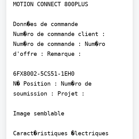
MOTION CONNECT 800PLUS

Donn�es de commande

Num�ro de commande client : 
Num�ro de commande : Num�ro 
d'offre : Remarque :

6FX8002-5CS51-1EH0

N� Position : Num�ro de 
soumission : Projet :

Image semblable

Caract�ristiques �lectriques
