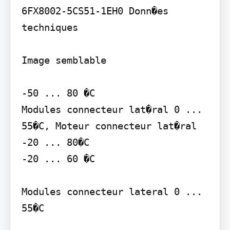
6FX8002-5CS51-1EH0 Donn�es 
techniques

Image semblable

-50 ... 80 �C

Modules connecteur lat�ral 0 ... 
55�C, Moteur connecteur lat�ral 
-20 ... 80�C

-20 ... 60 �C

Modules connecteur lateral 0 ... 
55�C
