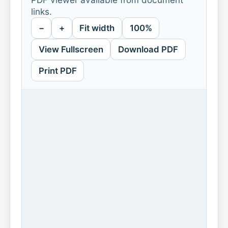
links.
−
+
Fit width
100%
View Fullscreen
Download PDF
Print PDF