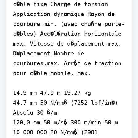
c�ble fixe Charge de torsion 
Application dynamique Rayon de 
courbure min. (avec cha�ne porte-
c�bles) Acc�l�ration horizontale 
max. Vitesse de d�placement max. 
D�placement Nombre de 
courbures,max. Arr�t de traction 
pour c�ble mobile, max.

14,9 mm 47,0 m 19,27 kg

44,7 mm 50 N/mm� (7252 lbf/in�) 
Absolu 30 �/m

120,0 mm 50 m/s� 300 m/min 50 m 
10 000 000 20 N/mm� (2901 