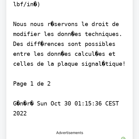
lbf/in�)

Nous nous r�servons le droit de 
modifier les donn�es techniques. 
Des diff�rences sont possibles 
entre les donn�es calcul�es et 
celles de la plaque signal�tique!

Page 1 de 2

G�n�r� Sun Oct 30 01:15:36 CEST 
2022
Advertisements