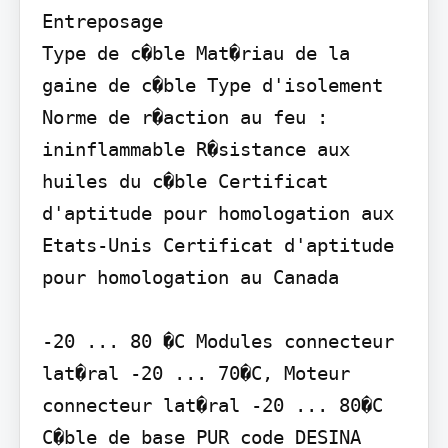
Entreposage

Type de c�ble Mat�riau de la 
gaine de c�ble Type d'isolement 
Norme de r�action au feu : 
ininflammable R�sistance aux 
huiles du c�ble Certificat 
d'aptitude pour homologation aux 
Etats-Unis Certificat d'aptitude 
pour homologation au Canada

-20 ... 80 �C Modules connecteur 
lat�ral -20 ... 70�C, Moteur 
connecteur lat�ral -20 ... 80�C

C�ble de base PUR code DESINA 