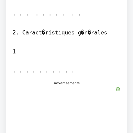
. . .  . . . . .  . . 

2. Caract�ristiques g�n�rales

1

. . . . . . . . . . 
Advertisements