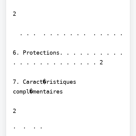
2

  . . .  . . . . . . .  . . . . . 

6. Protections. . . . . . . . . . 
. . . . . . . . . . . . . 2

7. Caract�ristiques 
compl�mentaires

.  .  . .  
