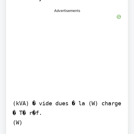
Advertisements
(kVA) � vide dues � la (W) charge

� T� r�f.

(W)
