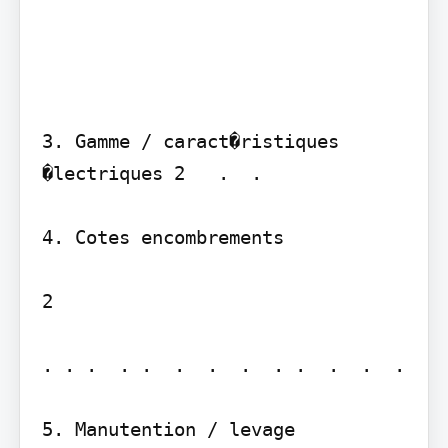
3. Gamme / caract�ristiques 
�lectriques 2   .  . 

4. Cotes encombrements

2

. . .  . .  .  .  .  . .  .  .  .  

5. Manutention / levage
