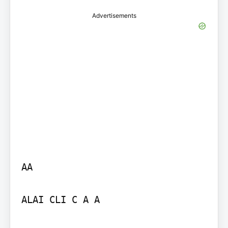
Advertisements
AA

ALAI CLI C A A
