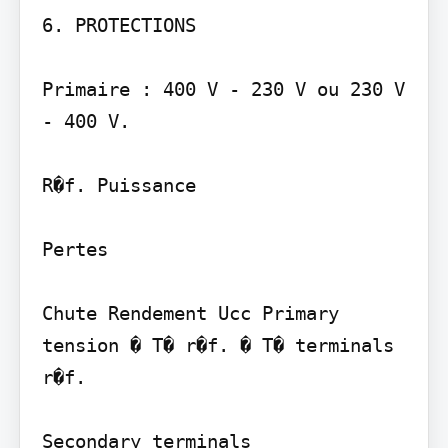
6. PROTECTIONS 

Primaire : 400 V - 230 V ou 230 V 
- 400 V.

R�f. Puissance

Pertes

Chute Rendement Ucc Primary 
tension � T� r�f. � T� terminals

r�f.

Secondary terminals