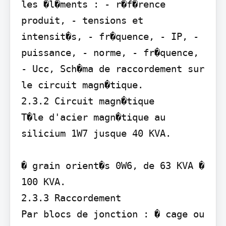
les �l�ments : - r�f�rence 
produit, - tensions et 
intensit�s, - fr�quence, - IP, - 
puissance, - norme, - fr�quence, 
- Ucc, Sch�ma de raccordement sur 
le circuit magn�tique.

2.3.2 Circuit magn�tique 

T�le d'acier magn�tique au 
silicium 1W7 jusque 40 KVA.

� grain orient�s 0W6, de 63 KVA � 
100 KVA.

2.3.3 Raccordement 

Par blocs de jonction : � cage ou 