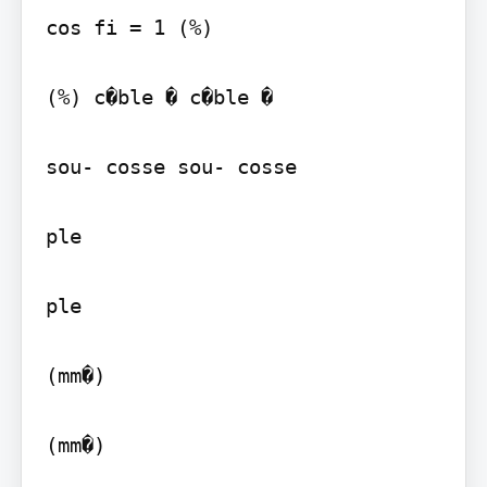
cos fi = 1 (%)

(%) c�ble � c�ble �

sou- cosse sou- cosse

ple

ple

(mm�)

(mm�)
