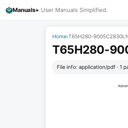
Skip
Manuals+
User Manuals Simplified.
to
content
Home
›
T65H280-9005C2830L1C
T65H280-900
File info: application/pdf · 1
Adver