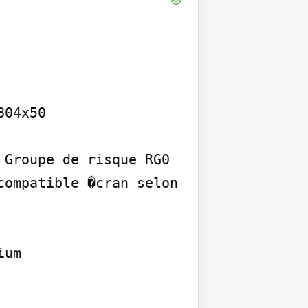
04x50

Groupe de risque RG0 
ompatible �cran selon 
um
