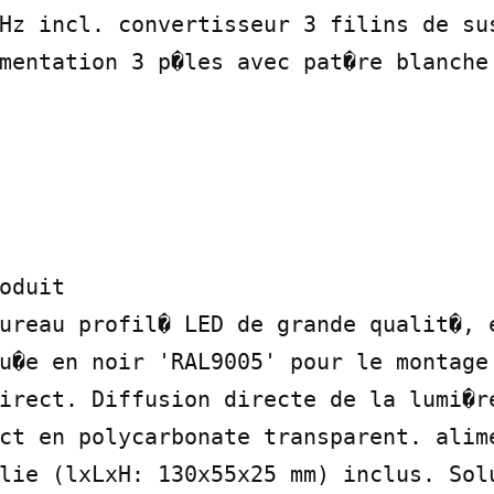
Hz incl. convertisseur 3 filins de sus
mentation 3 p�les avec pat�re blanche 
oduit

ureau profil� LED de grande qualit�, e
u�e en noir 'RAL9005' pour le montage 
irect. Diffusion directe de la lumi�re
ct en polycarbonate transparent. alime
lie (lxLxH: 130x55x25 mm) inclus. Solu