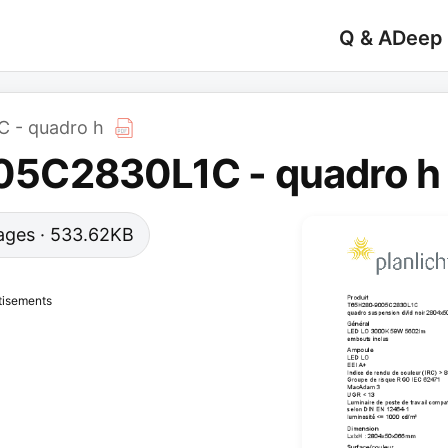
Q & A
Deep
 - quadro h
5C2830L1C - quadro h
 pages · 533.62KB
tisements