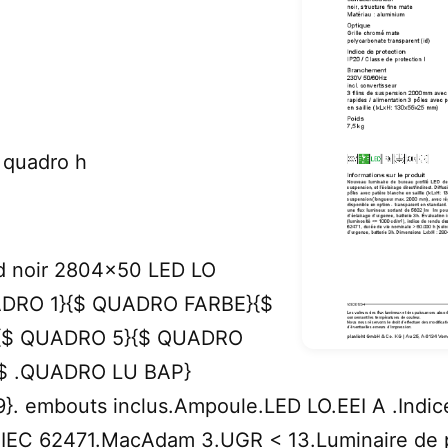
quadro h
id noir 2804x50 LED LO
DRO 1}{$ QUADRO FARBE}{$
{$ QUADRO 5}{$ QUADRO
$ .QUADRO LU BAP}
embouts inclus.Ampoule.LED LO.EEI A .Indice 
IEC 62471.MacAdam 3.UGR < 13.Luminaire de po