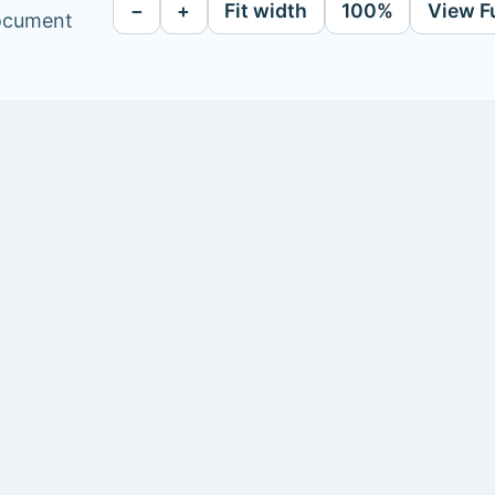
−
+
Fit width
100%
View F
document