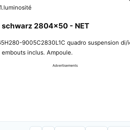
1.luminosité
d schwarz 2804x50 - NET
 T65H280-9005C2830L1C quadro suspension di/i
embouts inclus. Ampoule.
Advertisements