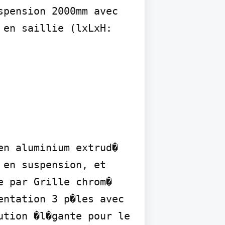
pension 2000mm avec 
en saillie (lxLxH: 
n aluminium extrud� 
en suspension, et 
 par Grille chrom� 
ntation 3 p�les avec 
tion �l�gante pour le 