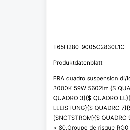
T65H280-9005C2830L1C - 
Produktdatenblatt
FRA quadro suspension di/
3000K 59W 5602lm {$ QUA
QUADRO 3}{$ QUADRO LL}
LLEISTUNG}{$ QUADRO 7}{
{$NOTSTROM}{$ QUADRO 9}. 
> 80.Groupe de risque RG0 