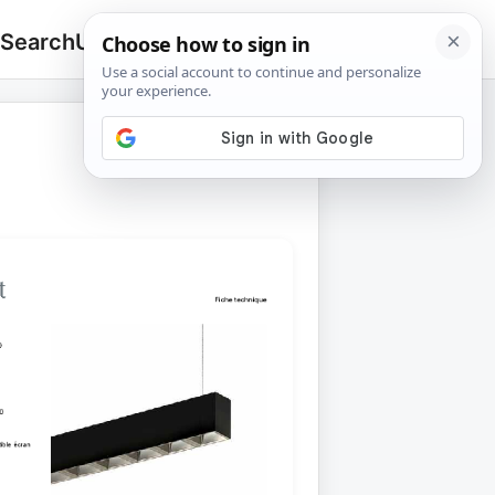
 Search
Upload
🔍
Search
for: